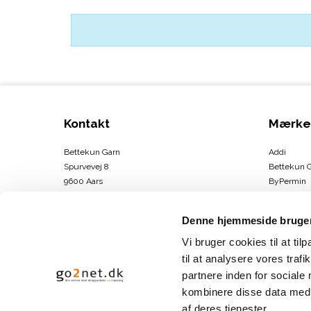
Kontakt
Mærke
Bettekun Garn
Addi
Spurvevej 8
Bettekun 
9600 Aars
ByPermin
DK
Charlotte
CVR-nummer
:
43674706
Clover
Denne hjemmeside bruger
DMC
Telefonnr.
:
30264146
Drops
Vi bruger cookies til at til
E-mail
:
info@bettekun.dk
DROPS Des
til at analysere vores tra
Hammersh
partnere inden for sociale
Sitemap
Karen Kla
kombinere disse data med a
Se mere
af deres tjenester.