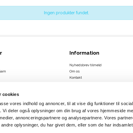
Ingen produkter fundet.
r
Information
Nyhedsbrev tilmeld
Garn
Om os
Kontakt
Handelsbetingelser
 cookies
passe vores indhold og annoncer, til at vise dig funktioner til soci
ign
fik. Vi deler også oplysninger om din brug af vores hjemmeside m
us
 medier, annonceringspartnere og analysepartnere. Vores partne
rbæk
ndre oplysninger, du har givet dem, eller som de har indsamlet 