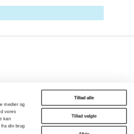
Tillad alle
ale medier og
ed vores
Tillad valgte
re kan
fra din brug
Afvis