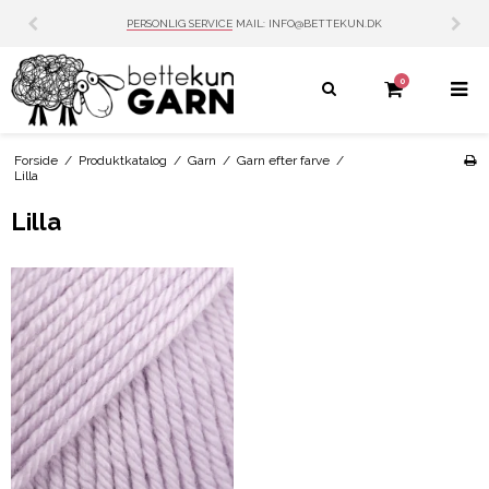
PERSONLIG SERVICE
MAIL: INFO@BETTEKUN.DK
0
Forside
/
Produktkatalog
/
Garn
/
Garn efter farve
/
Lilla
Lilla