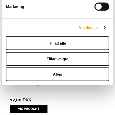
v
Marketing
a
l
g
Vis detaljer
Tillad alle
Tillad valgte
Drops Cotton Light -
Afvis
Light Lilac
DROPS Design
12,00 DKK
VIS PRODUKT