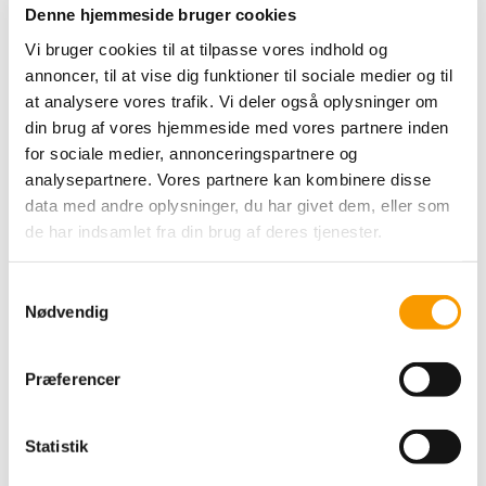
Denne hjemmeside bruger cookies
Vi bruger cookies til at tilpasse vores indhold og
annoncer, til at vise dig funktioner til sociale medier og til
at analysere vores trafik. Vi deler også oplysninger om
din brug af vores hjemmeside med vores partnere inden
for sociale medier, annonceringspartnere og
analysepartnere. Vores partnere kan kombinere disse
data med andre oplysninger, du har givet dem, eller som
de har indsamlet fra din brug af deres tjenester.
S
Drops Nepal - Purple
Nødvendig
a
DROPS Design
m
t
Præferencer
24,00 DKK
y
k
VIS PRODUKT
k
Statistik
e