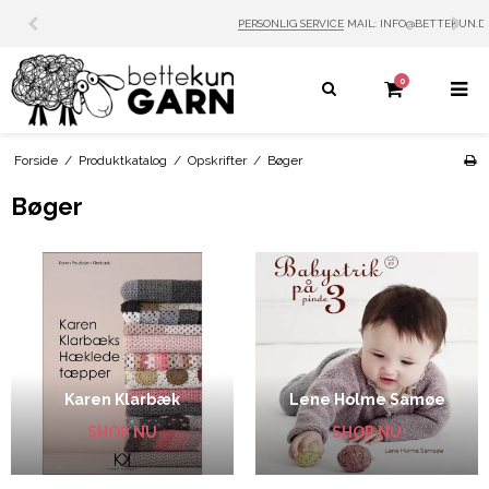
PERSONLIG SERVICE
MAIL: INFO@BETTEKUN.DK
0
Forside
/
Produktkatalog
/
Opskrifter
/
Bøger
Bøger
Karen Klarbæk
Lene Holme Samøe
SHOP NU
SHOP NU