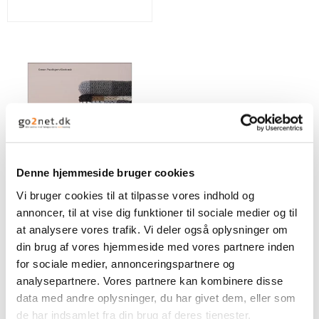
Denne hjemmeside bruger cookies
Vi bruger cookies til at tilpasse vores indhold og
annoncer, til at vise dig funktioner til sociale medier og til
Karen Klarbæks
at analysere vores trafik. Vi deler også oplysninger om
hæklede tæpper
din brug af vores hjemmeside med vores partnere inden
Karen Klarbæk
for sociale medier, annonceringspartnere og
analysepartnere. Vores partnere kan kombinere disse
data med andre oplysninger, du har givet dem, eller som
199,00 DKK
de har indsamlet fra din brug af deres tjenester.