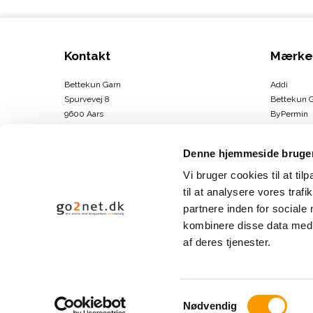
Kontakt
Mærke
Bettekun Garn
Addi
Spurvevej 8
Bettekun 
9600 Aars
ByPermin
DK
Charlotte
CVR-nummer
:
43674706
Clover
Denne hjemmeside bruger
DMC
Telefonnr.
:
30264146
Drops
Vi bruger cookies til at til
E-mail
:
info@bettekun.dk
DROPS Des
til at analysere vores tra
Hammersh
partnere inden for sociale
Sitemap
Karen Kla
kombinere disse data med a
Se mere
af deres tjenester.
S
Nødvendig