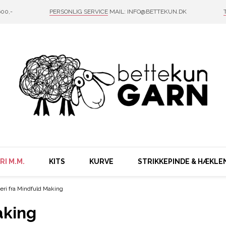
00,-
PERSONLIG SERVICE
MAIL: INFO@BETTEKUN.DK
I M.M.
KITS
KURVE
STRIKKEPINDE & HÆKLE
eri fra Mindfuld Making
aking