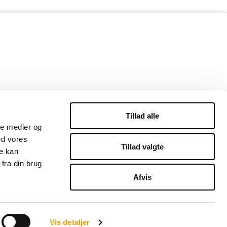
Tillad alle
ale medier og
ed vores
Tillad valgte
re kan
fra din brug
Afvis
Vis detaljer