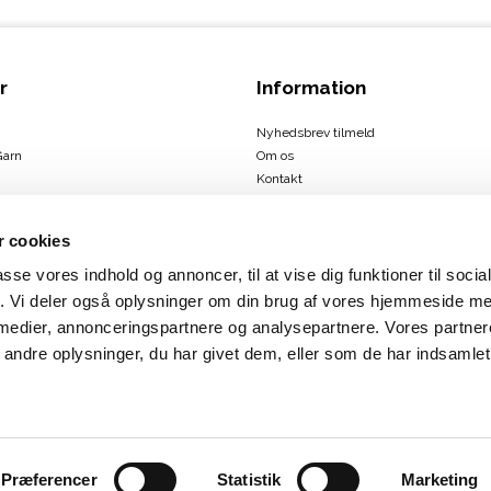
r
Information
Nyhedsbrev tilmeld
Garn
Om os
Kontakt
Handelsbetingelser
 cookies
passe vores indhold og annoncer, til at vise dig funktioner til soci
ign
fik. Vi deler også oplysninger om din brug af vores hjemmeside m
us
 medier, annonceringspartnere og analysepartnere. Vores partne
rbæk
ndre oplysninger, du har givet dem, eller som de har indsamlet 
Præferencer
Statistik
Marketing