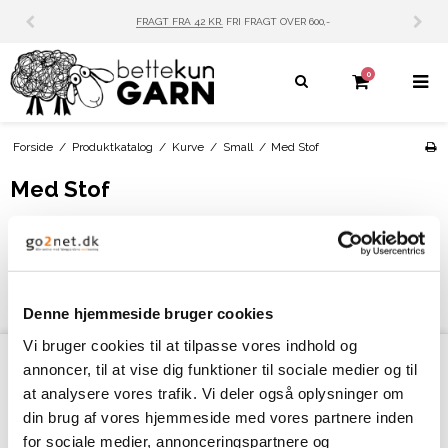
FRAGT FRA 42 KR.
FRI FRAGT OVER 600,-
0
Forside
/
Produktkatalog
/
Kurve
/
Small
/
Med Stof
Med Stof
Ingen produkter fundet.
Denne hjemmeside bruger cookies
Vi bruger cookies til at tilpasse vores indhold og
annoncer, til at vise dig funktioner til sociale medier og til
Kontakt
at analysere vores trafik. Vi deler også oplysninger om
din brug af vores hjemmeside med vores partnere inden
Bettekun Garn
for sociale medier, annonceringspartnere og