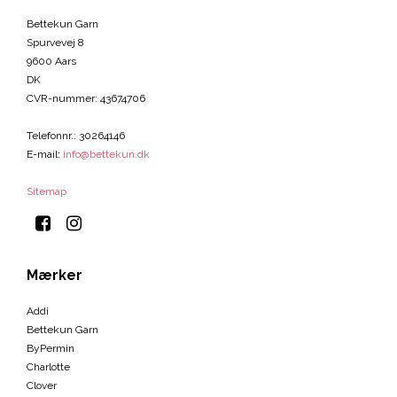
Bettekun Garn
Spurvevej 8
9600 Aars
DK
CVR-nummer
:
43674706
Telefonnr.
:
30264146
E-mail
:
info@bettekun.dk
Sitemap
Mærker
Addi
Bettekun Garn
ByPermin
Charlotte
Clover