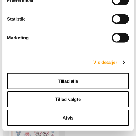
y
k
k
Statistik
DMC Broderi minibog
e
Mad
v
Marketing
a
l
55,00 DKK
g
VIS PRODUKT
Vis detaljer
Tillad alle
Tillad valgte
Afvis