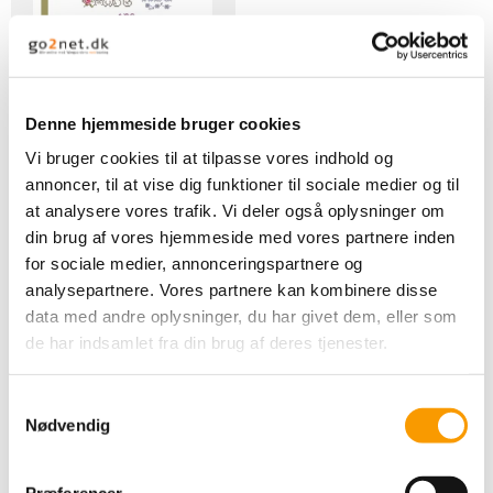
DMC Broderi minibog
Alfabetet
Denne hjemmeside bruger cookies
Vi bruger cookies til at tilpasse vores indhold og
55,00 DKK
annoncer, til at vise dig funktioner til sociale medier og til
VIS PRODUKT
at analysere vores trafik. Vi deler også oplysninger om
din brug af vores hjemmeside med vores partnere inden
for sociale medier, annonceringspartnere og
analysepartnere. Vores partnere kan kombinere disse
data med andre oplysninger, du har givet dem, eller som
de har indsamlet fra din brug af deres tjenester.
S
Nødvendig
a
m
t
Præferencer