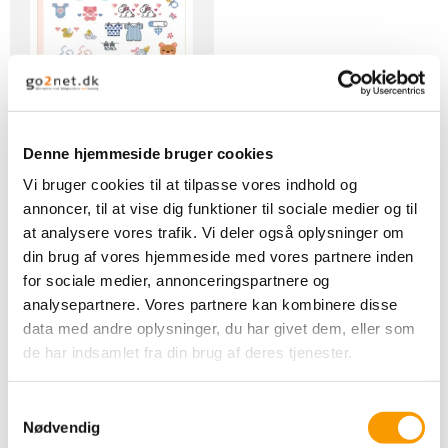
DMC Broderi minibog
baby
Denne hjemmeside bruger cookies
Vi bruger cookies til at tilpasse vores indhold og
55,00 DKK
annoncer, til at vise dig funktioner til sociale medier og til
VIS PRODUKT
at analysere vores trafik. Vi deler også oplysninger om
din brug af vores hjemmeside med vores partnere inden
for sociale medier, annonceringspartnere og
analysepartnere. Vores partnere kan kombinere disse
data med andre oplysninger, du har givet dem, eller som
de har indsamlet fra din brug af deres tjenester.
S
Nødvendig
a