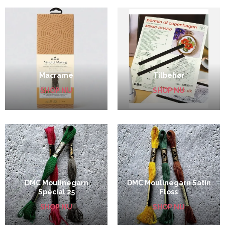
Macrame
Tilbehør
SHOP NU
SHOP NU
DMC Moulinegarn
DMC Moulinegarn Satin
Spécial 25
Floss
SHOP NU
SHOP NU