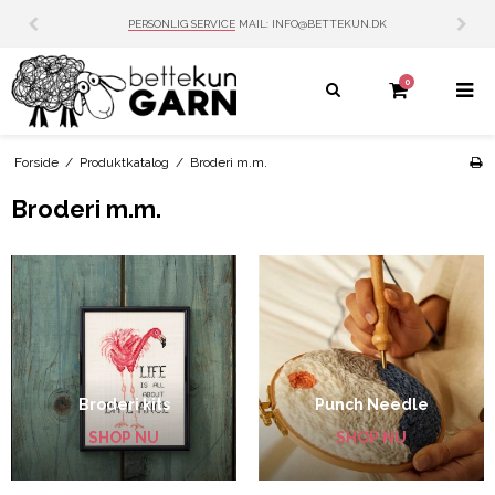
PERSONLIG SERVICE
MAIL: INFO@BETTEKUN.DK
0
Forside
/
Produktkatalog
/
Broderi m.m.
Broderi m.m.
Broderi kits
Punch Needle
SHOP NU
SHOP NU