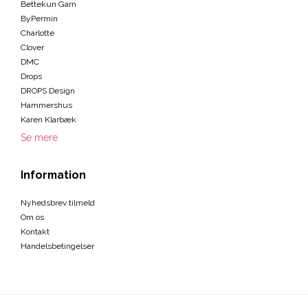
Bettekun Garn
ByPermin
Charlotte
Clover
DMC
Drops
DROPS Design
Hammershus
Karen Klarbæk
Se mere
Information
Nyhedsbrev tilmeld
Om os
Kontakt
Handelsbetingelser