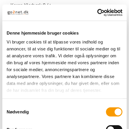
Karen Klarbæk 8/4 -
Sage Green
20,00 DKK
Denne hjemmeside bruger cookies
VIS PRODUKT
Vi bruger cookies til at tilpasse vores indhold og
annoncer, til at vise dig funktioner til sociale medier og til
at analysere vores trafik. Vi deler også oplysninger om
din brug af vores hjemmeside med vores partnere inden
for sociale medier, annonceringspartnere og
analysepartnere. Vores partnere kan kombinere disse
data med andre oplysninger, du har givet dem, eller som
de har indsamlet fra din brug af deres tjenester.
S
Nødvendig
a
m
t