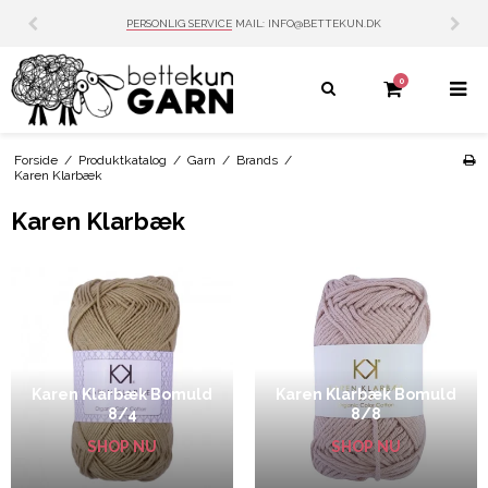
PERSONLIG SERVICE
MAIL: INFO@BETTEKUN.DK
0
Forside
/
Produktkatalog
/
Garn
/
Brands
/
Karen Klarbæk
Karen Klarbæk
Karen Klarbæk Bomuld
Karen Klarbæk Bomuld
8/4
8/8
SHOP NU
SHOP NU