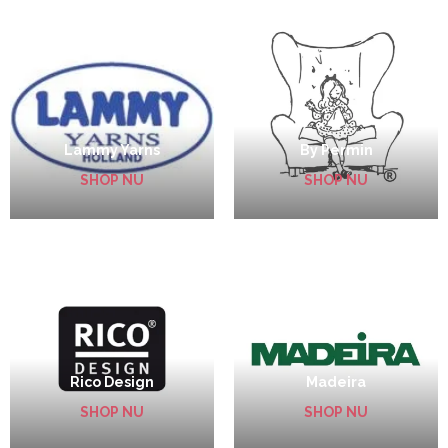
Lammy Yarns
By Permin
SHOP NU
SHOP NU
Rico Design
Madeira
SHOP NU
SHOP NU