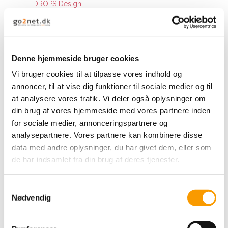
DROPS Design
24,00 DKK
16,80 DKK
Denne hjemmeside bruger cookies
VIS PRODUKT
Vi bruger cookies til at tilpasse vores indhold og
annoncer, til at vise dig funktioner til sociale medier og til
at analysere vores trafik. Vi deler også oplysninger om
din brug af vores hjemmeside med vores partnere inden
for sociale medier, annonceringspartnere og
analysepartnere. Vores partnere kan kombinere disse
Tilbud
data med andre oplysninger, du har givet dem, eller som
de har indsamlet fra din brug af deres tjenester.
S
Nødvendig
a
m
t