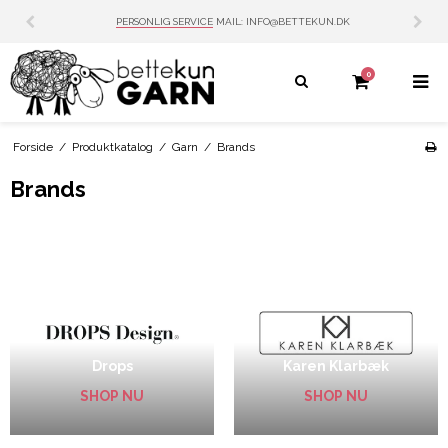
PERSONLIG SERVICE
MAIL: INFO@BETTEKUN.DK
0
Forside
/
Produktkatalog
/
Garn
/
Brands
Brands
Drops
Karen Klarbæk
SHOP NU
SHOP NU