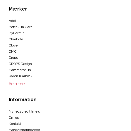
Mærker
Addi
Bettekun Garn
ByPermin
Charlotte
Clover
DMC
Drops
DROPS Design
Hammershus
Karen Klarbæk
Se mere
Information
Nyhedsbrev tilmeld
Om os
Kontakt
Handelsbetingelser