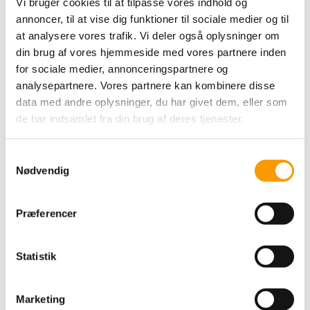
Vi bruger cookies til at tilpasse vores indhold og
annoncer, til at vise dig funktioner til sociale medier og til
Hammershus Fairtrade
at analysere vores trafik. Vi deler også oplysninger om
kurv Medium - Standard
din brug af vores hjemmeside med vores partnere inden
orange
for sociale medier, annonceringspartnere og
analysepartnere. Vores partnere kan kombinere disse
325,00 DKK
data med andre oplysninger, du har givet dem, eller som
de har indsamlet fra din brug af deres tjenester.
VIS PRODUKT
S
Nødvendig
a
m
t
Præferencer
y
k
k
Statistik
e
v
Marketing
a