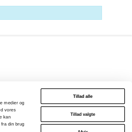
Tillad alle
ale medier og
ed vores
Tillad valgte
re kan
fra din brug
Afvis