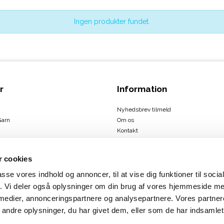
Ingen produkter fundet.
r
Information
Nyhedsbrev tilmeld
Garn
Om os
Kontakt
Handelsbetingelser
 cookies
passe vores indhold og annoncer, til at vise dig funktioner til soci
ign
fik. Vi deler også oplysninger om din brug af vores hjemmeside m
us
 medier, annonceringspartnere og analysepartnere. Vores partne
rbæk
ndre oplysninger, du har givet dem, eller som de har indsamlet 