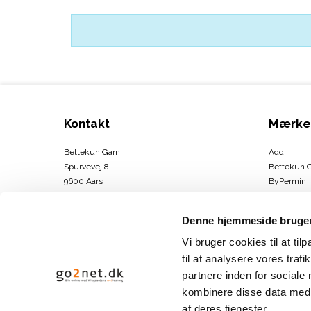
Kontakt
Mærke
Bettekun Garn
Addi
Spurvevej 8
Bettekun 
9600 Aars
ByPermin
DK
Charlotte
CVR-nummer
:
43674706
Clover
Denne hjemmeside bruger
DMC
Telefonnr.
:
30264146
Drops
Vi bruger cookies til at til
E-mail
:
info@bettekun.dk
DROPS Des
til at analysere vores tra
Hammersh
partnere inden for sociale
Sitemap
Karen Kla
kombinere disse data med a
Se mere
af deres tjenester.