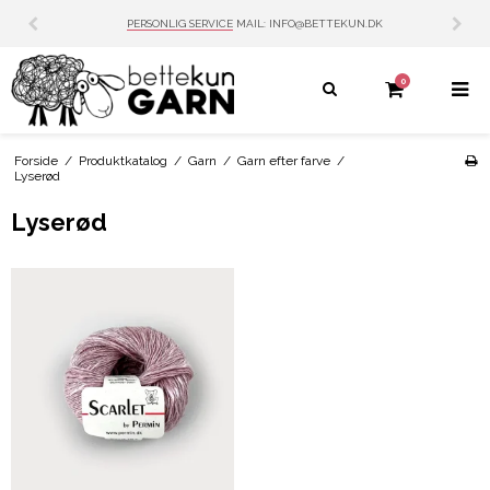
PERSONLIG SERVICE
MAIL: INFO@BETTEKUN.DK
0
Forside
/
Produktkatalog
/
Garn
/
Garn efter farve
/
Lyserød
Lyserød