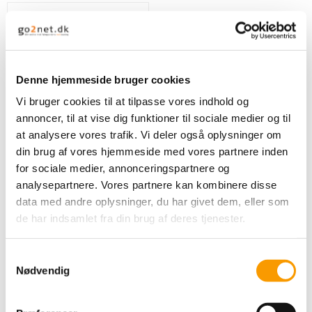
33,00 DKK
VIS PRODUKT
Denne hjemmeside bruger cookies
Vi bruger cookies til at tilpasse vores indhold og
annoncer, til at vise dig funktioner til sociale medier og til
at analysere vores trafik. Vi deler også oplysninger om
din brug af vores hjemmeside med vores partnere inden
for sociale medier, annonceringspartnere og
analysepartnere. Vores partnere kan kombinere disse
data med andre oplysninger, du har givet dem, eller som
de har indsamlet fra din brug af deres tjenester.
S
Nødvendig
a
Karen Klarbæk 8/4 -
m
Light Brick Red
t