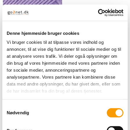
Denne hjemmeside bruger cookies
Vi bruger cookies til at tilpasse vores indhold og
annoncer, til at vise dig funktioner til sociale medier og til
at analysere vores trafik. Vi deler også oplysninger om
Drops Baby Merino -
din brug af vores hjemmeside med vores partnere inden
Purple
for sociale medier, annonceringspartnere og
analysepartnere. Vores partnere kan kombinere disse
data med andre oplysninger, du har givet dem, eller som
33,00 DKK
de har indsamlet fra din brug af deres tjenester.
VIS PRODUKT
S
Nødvendig
a
m
t