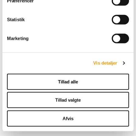
Præferencer
y
k
k
Statistik
e
v
Marketing
a
l
g
Vis detaljer
Drops Baby Merino -
Sage Green
Tillad alle
33,00 DKK
Tillad valgte
VIS PRODUKT
Afvis