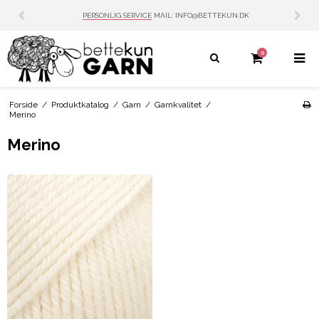
LIG SERVICE
MAIL: INFO@BETTEKUN.DK
TRUST
0
Forside
/
Produktkatalog
/
Garn
/
Garnkvalitet
/
Merino
Merino