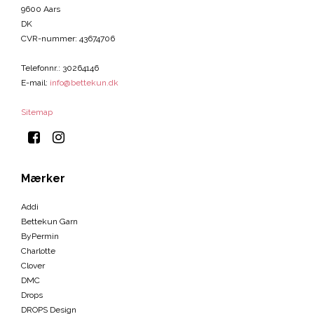
9600 Aars
DK
CVR-nummer
:
43674706
Telefonnr.
:
30264146
E-mail
:
info@bettekun.dk
Sitemap
Mærker
Addi
Bettekun Garn
ByPermin
Charlotte
Clover
DMC
Drops
DROPS Design