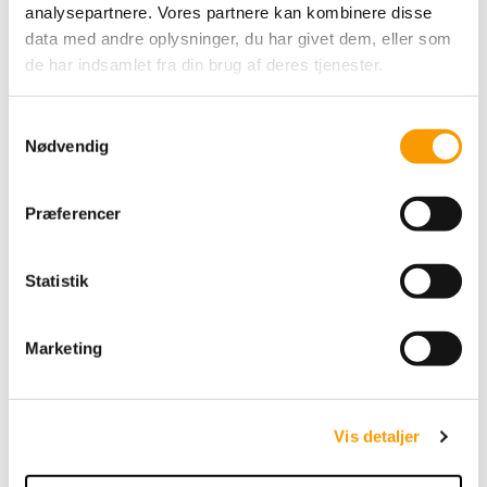
225,00 DKK
analysepartnere. Vores partnere kan kombinere disse
data med andre oplysninger, du har givet dem, eller som
VIS PRODUKT
de har indsamlet fra din brug af deres tjenester.
S
Nødvendig
a
m
t
Præferencer
y
k
k
Statistik
e
v
Marketing
a
l
g
Hammershus Fairtrade
Vis detaljer
kurv small - standard
rød