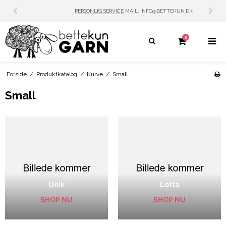
PERSONLIG SERVICE
MAIL: INFO@BETTEKUN.DK
0
Forside
/
Produktkatalog
/
Kurve
/
Small
Small
Unik
Lotta
SHOP NU
SHOP NU