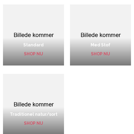
Standard
Med Stof
SHOP NU
SHOP NU
Traditionel natur/sort
SHOP NU