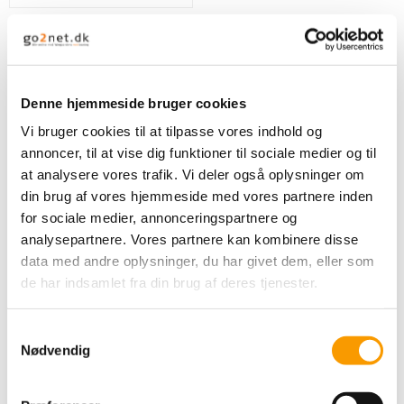
Denne hjemmeside bruger cookies
Vi bruger cookies til at tilpasse vores indhold og
annoncer, til at vise dig funktioner til sociale medier og til
at analysere vores trafik. Vi deler også oplysninger om
din brug af vores hjemmeside med vores partnere inden
for sociale medier, annonceringspartnere og
analysepartnere. Vores partnere kan kombinere disse
data med andre oplysninger, du har givet dem, eller som
Drops - Watercolour
de har indsamlet fra din brug af deres tjenester.
Horizons Sweater
DROPS Design
S
Nødvendig
a
Ring for pris
m
VIS PRODUKT
t