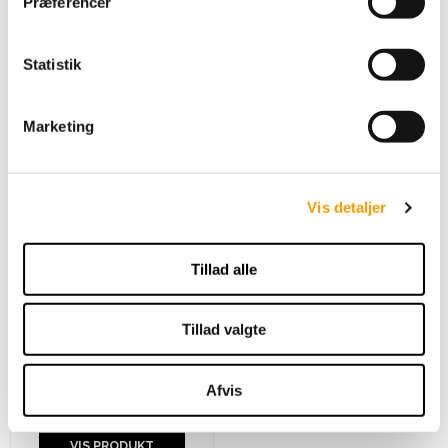
Præferencer
y
k
k
Statistik
e
v
Marketing
a
l
g
Vis detaljer
Tillad alle
Drops - Sweet Spring
Tillad valgte
DROPS Design
Afvis
Ring for pris
VIS PRODUKT