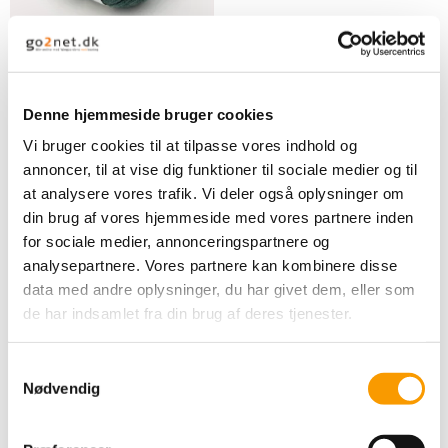
By Permin Esther -
Flaskegrøn
Denne hjemmeside bruger cookies
Vi bruger cookies til at tilpasse vores indhold og
35,00 DKK
annoncer, til at vise dig funktioner til sociale medier og til
VIS PRODUKT
at analysere vores trafik. Vi deler også oplysninger om
din brug af vores hjemmeside med vores partnere inden
for sociale medier, annonceringspartnere og
analysepartnere. Vores partnere kan kombinere disse
data med andre oplysninger, du har givet dem, eller som
de har indsamlet fra din brug af deres tjenester.
S
Nødvendig
a
m
t