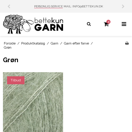
PERSONLIG SERVICE
MAIL: INFO@BETTEKUN.DK
0
Forside
/
Produktkatalog
/
Garn
/
Garn efter farve
/
Grøn
Grøn
Tilbud