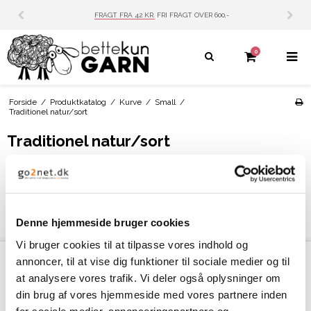
FRAGT FRA 42 KR.
FRI FRAGT OVER 600,-
0
Forside
/
Produktkatalog
/
Kurve
/
Small
/
Traditionel natur/sort
Traditionel natur/sort
Ingen produkter fundet.
Denne hjemmeside bruger cookies
Vi bruger cookies til at tilpasse vores indhold og
annoncer, til at vise dig funktioner til sociale medier og til
at analysere vores trafik. Vi deler også oplysninger om
Kontakt
din brug af vores hjemmeside med vores partnere inden
Bettekun Garn
for sociale medier, annonceringspartnere og