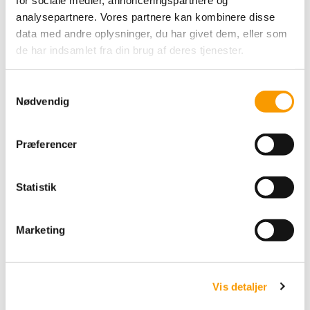
Spurvevej 8
analysepartnere. Vores partnere kan kombinere disse
9600 Aars
data med andre oplysninger, du har givet dem, eller som
DK
de har indsamlet fra din brug af deres tjenester.
CVR-nummer
:
43674706
Telefonnr.
:
30264146
S
E-mail
:
info@bettekun.dk
Nødvendig
a
m
Sitemap
t
Præferencer
y
k
k
Statistik
Mærker
e
v
Addi
Marketing
a
Bettekun Garn
ByPermin
l
Charlotte
g
Clover
Vis detaljer
DMC
Drops