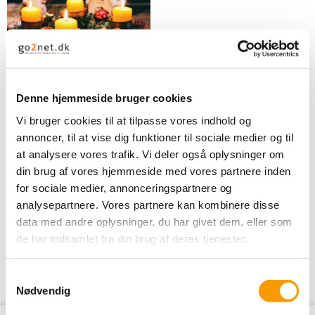
Denne hjemmeside bruger cookies
Adventskalender 2024
Vi bruger cookies til at tilpasse vores indhold og
Hæklet Amigurumi
annoncer, til at vise dig funktioner til sociale medier og til
at analysere vores trafik. Vi deler også oplysninger om
din brug af vores hjemmeside med vores partnere inden
349,00 DKK
for sociale medier, annonceringspartnere og
VIS PRODUKT
analysepartnere. Vores partnere kan kombinere disse
data med andre oplysninger, du har givet dem, eller som
de har indsamlet fra din brug af deres tjenester.
S
Nødvendig
a
m