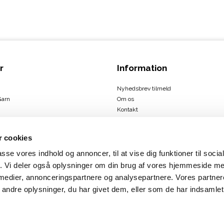
r
Information
Nyhedsbrev tilmeld
Garn
Om os
Kontakt
Handelsbetingelser
 cookies
passe vores indhold og annoncer, til at vise dig funktioner til soci
ign
fik. Vi deler også oplysninger om din brug af vores hjemmeside m
us
 medier, annonceringspartnere og analysepartnere. Vores partne
rbæk
ndre oplysninger, du har givet dem, eller som de har indsamlet 