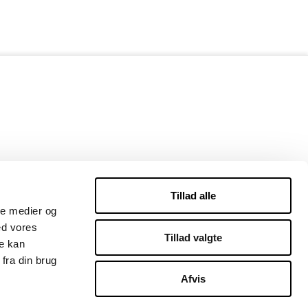
Tillad alle
ale medier og
ed vores
Tillad valgte
re kan
fra din brug
Afvis