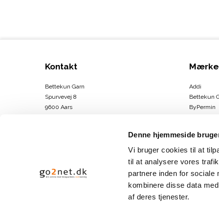
Kontakt
Mærke
Bettekun Garn
Addi
Spurvevej 8
Bettekun 
9600 Aars
ByPermin
DK
Charlotte
CVR-nummer
:
43674706
Clover
Denne hjemmeside bruger
DMC
Telefonnr.
:
30264146
Drops
Vi bruger cookies til at til
E-mail
:
info@bettekun.dk
DROPS Des
til at analysere vores tra
Hammersh
partnere inden for sociale
Sitemap
Karen Kla
kombinere disse data med a
Se mere
af deres tjenester.