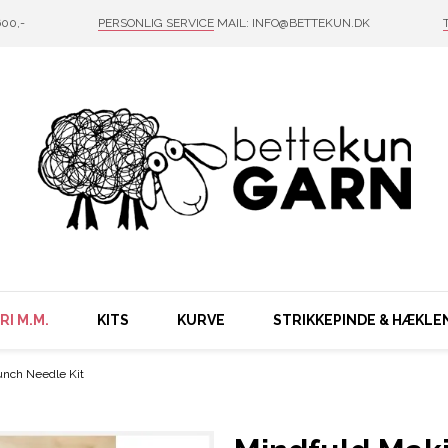
00,-
PERSONLIG SERVICE
MAIL: INFO@BETTEKUN.DK
I M.M.
KITS
KURVE
STRIKKEPINDE & HÆKLE
unch Needle Kit