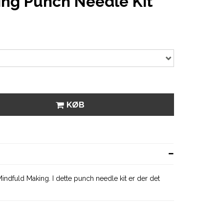
ing Punch Needle Kit
KØB
Mindfuld Making. I dette punch needle kit er der det