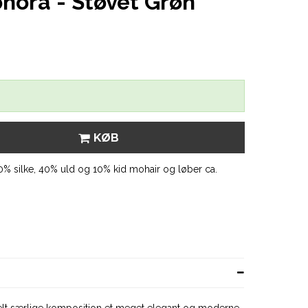
nora - Støvet Grøn
KØB
% silke, 40% uld og 10% kid mohair og løber ca.
elt særlige komposition et meget elegant og moderne