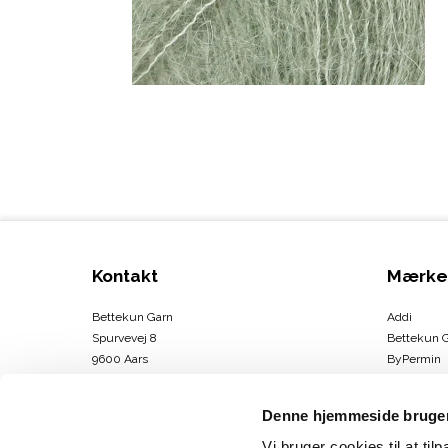
Kontakt
Mærke
Bettekun Garn
Addi
Spurvevej 8
Bettekun 
9600 Aars
ByPermin
DK
Charlotte
CVR-nummer
:
43674706
Clover
Denne hjemmeside bruger
DMC
Telefonnr.
:
30264146
Drops
Vi bruger cookies til at til