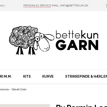
00,-
PERSONLIG SERVICE
MAIL: INFO@BETTEKUN.DK
I M.M.
KITS
KURVE
STRIKKEPINDE & HÆKLE
eonora - Støvet Grøn