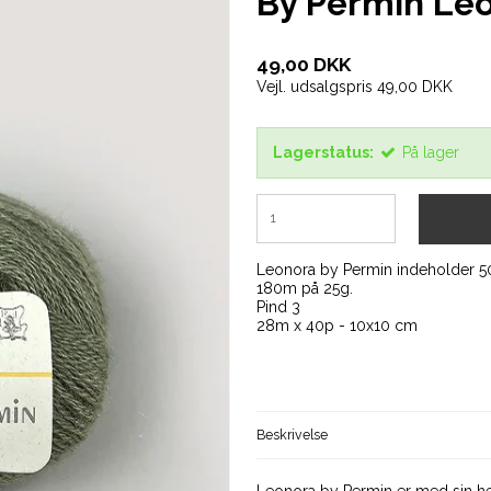
By Permin Leo
49,00 DKK
Vejl. udsalgspris 49,00 DKK
Lagerstatus:
På lager
Leonora by Permin indeholder 50
180m på 25g.
Pind 3
28m x 40p - 10x10 cm
Beskrivelse
Leonora by Permin er med sin h