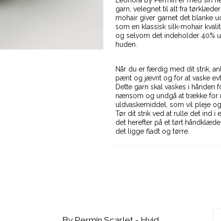
garn, velegnet til alt fra tørklæd
mohair giver garnet det blanke ud
som en klassisk silk-mohair kvali
og selvom det indeholder 40% uld
huden.
Når du er færdig med dit strik, an
pænt og jævnt og for at vaske ev
Dette garn skal vaskes i hånden f
nænsom og undgå at trække for me
uldvaskemiddel, som vil pleje og
Tør dit strik ved at rulle det in
det herefter på et tørt håndklæde
det ligge fladt og tørre.
By Permin Scarlet - Hvid