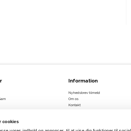
r
Information
Nyhedsbrev tilmeld
Garn
Om os
Kontakt
Handelsbetingelser
 cookies
passe vores indhold og annoncer, til at vise dig funktioner til soci