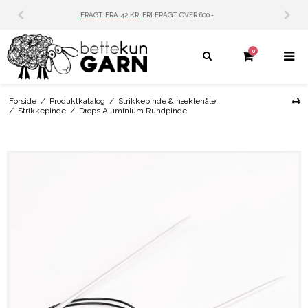
AGT OVER 600,-
PERSONLIG SERVICE
MAIL: INFO@
0
Forside
/
Produktkatalog
/
Strikkepinde & hæklenåle
/
Strikkepinde
/
Drops Aluminium Rundpinde