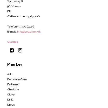
Spurvevej 8
9600 Aars
DK
CVR-nummer
:
43674706
Telefonnr.
:
30264146
E-mail
:
info@bettekun.dk
Sitemap
Mærker
Addi
Bettekun Garn
ByPermin
Charlotte
Clover
DMC
Drops