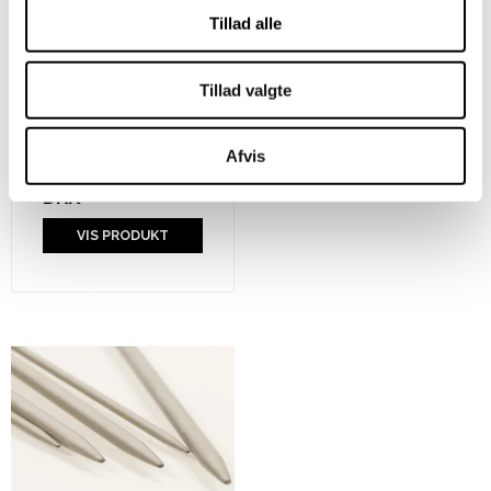
Tillad alle
Addi Crasy Trio
Tillad valgte
Bamboo
Afvis
Pris fra
199,99
DKK
VIS PRODUKT