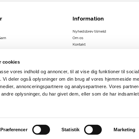
r
Information
Nyhedsbrev tilmeld
Garn
Om os
Kontakt
Handelsbetingelser
 cookies
passe vores indhold og annoncer, til at vise dig funktioner til soci
ign
fik. Vi deler også oplysninger om din brug af vores hjemmeside m
us
 medier, annonceringspartnere og analysepartnere. Vores partne
rbæk
ndre oplysninger, du har givet dem, eller som de har indsamlet 
Præferencer
Statistik
Marketing