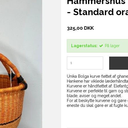
Hammershus F
- Standard o
325,00 DKK
Lagerstatus:
På lager
Unika Bolga kurve flettet af ghane
Hankene har viklede læderhåndta
Kurvene er håndflettet af: Elefant
Kurvene er perfekte til garn og st
blade, aviser og meget andet.
For at beskytte kurvene og gøre d
eneste du skal gøre er at fugte k