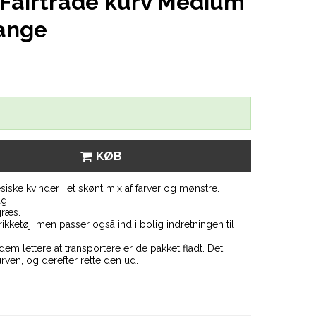
airtrade kurv Medium
range
KØB
siske kvinder i et skønt mix af farver og mønstre.
g.
græs.
rikketøj, men passer også ind i bolig indretningen til
em lettere at transportere er de pakket fladt. Det
urven, og derefter rette den ud.