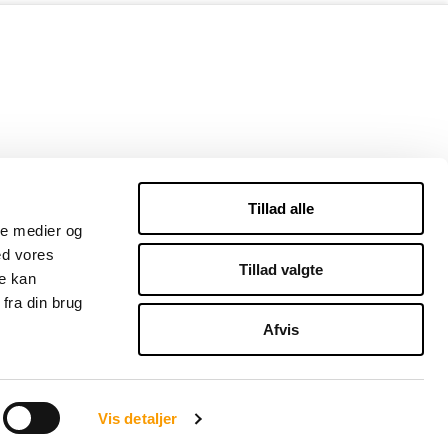
Tillad alle
ale medier og
ed vores
Tillad valgte
re kan
fra din brug
Afvis
Vis detaljer