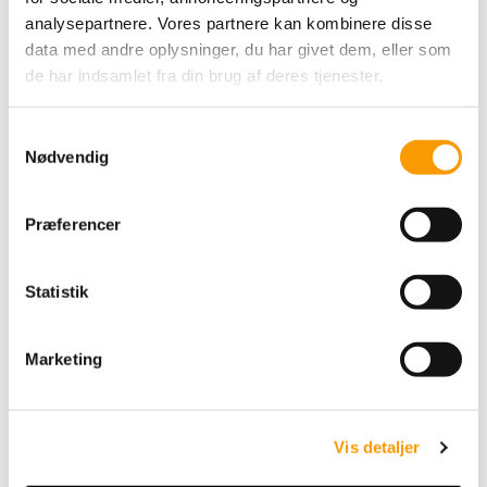
analysepartnere. Vores partnere kan kombinere disse
data med andre oplysninger, du har givet dem, eller som
de har indsamlet fra din brug af deres tjenester.
S
Nødvendig
a
m
Mindful Making Broderi
t
Kits - Forårsblomst
Præferencer
y
k
183,00 DKK
k
Statistik
e
VIS PRODUKT
v
Marketing
a
l
g
Vis detaljer