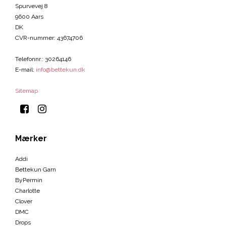
Spurvevej 8
9600 Aars
DK
CVR-nummer
:
43674706
Telefonnr.
:
30264146
E-mail
:
info@bettekun.dk
Sitemap
Mærker
Addi
Bettekun Garn
ByPermin
Charlotte
Clover
DMC
Drops