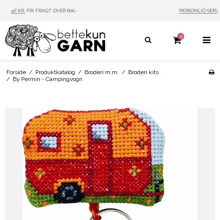
PERSONLIG SERVICE
MAIL: INFO@BETTEKUN.DK
0
Forside
/
Produktkatalog
/
Broderi m.m.
/
Broderi kits
/
By Permin - Campingvogn