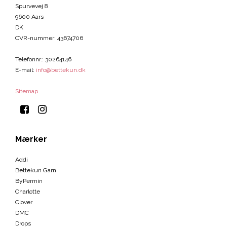
Spurvevej 8
9600 Aars
DK
CVR-nummer
:
43674706
Telefonnr.
:
30264146
E-mail
:
info@bettekun.dk
Sitemap
Mærker
Addi
Bettekun Garn
ByPermin
Charlotte
Clover
DMC
Drops