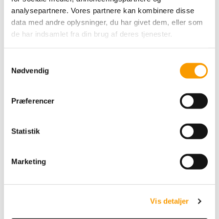
analysepartnere. Vores partnere kan kombinere disse
data med andre oplysninger, du har givet dem, eller som
de har indsamlet fra din brug af deres tjenester.
S
Nødvendig
a
m
Mindful Making Broderi
t
Kits - Forårsblomst
Præferencer
y
k
183,00 DKK
k
Statistik
e
VIS PRODUKT
v
Marketing
a
l
g
Vis detaljer