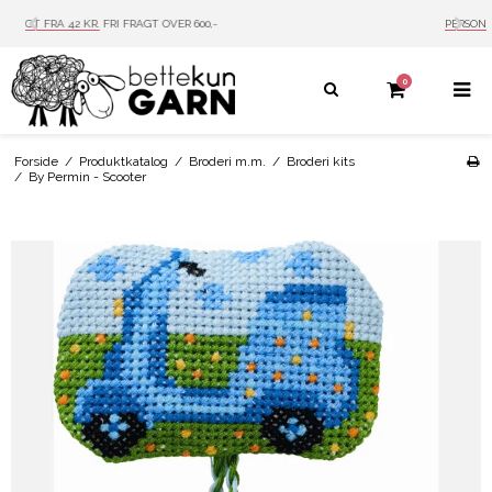
PERSONLIG SERVICE
MAIL: INFO@BETTEKUN.DK
0
Forside
/
Produktkatalog
/
Broderi m.m.
/
Broderi kits
/
By Permin - Scooter