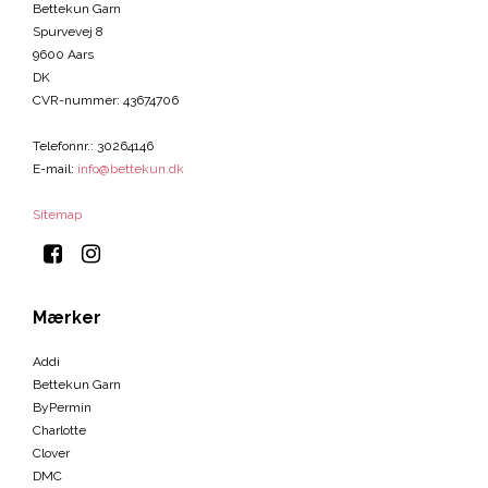
Bettekun Garn
Spurvevej 8
9600 Aars
DK
CVR-nummer
:
43674706
Telefonnr.
:
30264146
E-mail
:
info@bettekun.dk
Sitemap
Mærker
Addi
Bettekun Garn
ByPermin
Charlotte
Clover
DMC