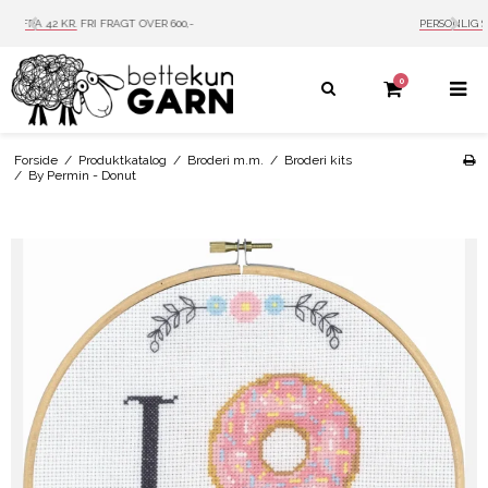
PERSONLIG SERVICE
MAIL: INFO@BETTEKUN.DK
0
Forside
/
Produktkatalog
/
Broderi m.m.
/
Broderi kits
/
By Permin - Donut