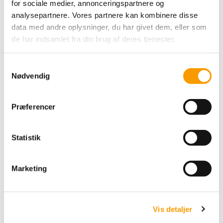
for sociale medier, annonceringspartnere og
analysepartnere. Vores partnere kan kombinere disse
data med andre oplysninger, du har givet dem, eller som
de har indsamlet fra din brug af deres tjenester.
S
Nødvendig
a
m
Mindful Making Broderi
t
Kits - Forårsblomst
Præferencer
y
k
k
Statistik
183,00 DKK
e
VIS PRODUKT
v
Marketing
a
l
g
Vis detaljer