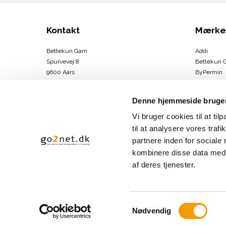
Kontakt
Mærke
Bettekun Garn
Addi
Spurvevej 8
Bettekun 
9600 Aars
ByPermin
DK
Charlotte
CVR-nummer
:
43674706
Clover
Denne hjemmeside bruger
DMC
Telefonnr.
:
30264146
Drops
Vi bruger cookies til at til
E-mail
:
info@bettekun.dk
DROPS Des
til at analysere vores tra
Hammersh
partnere inden for sociale
Sitemap
Karen Kla
kombinere disse data med a
Se mere
af deres tjenester.
S
Nødvendig
a