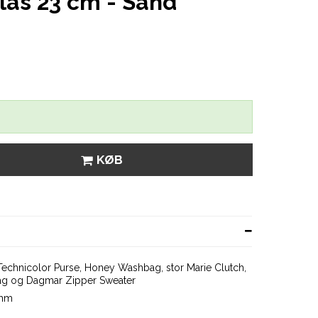
nlås 23 cm - Sand
KØB
r Technicolor Purse, Honey Washbag, stor Marie Clutch,
 Bag og Dagmar Zipper Sweater
 mm