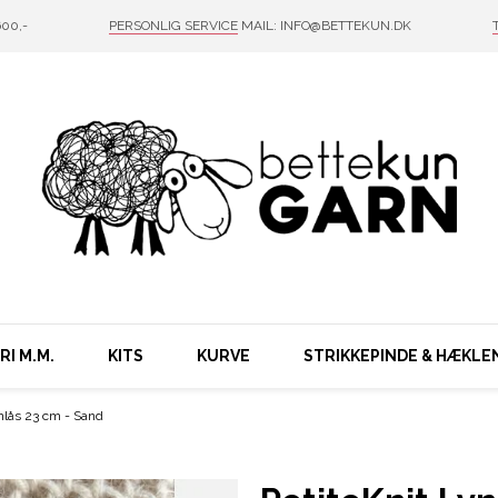
00,-
PERSONLIG SERVICE
MAIL: INFO@BETTEKUN.DK
I M.M.
KITS
KURVE
STRIKKEPINDE & HÆKLE
nlås 23 cm - Sand