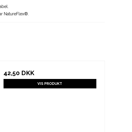
abel.
bar NatureFlex®.
42,50 DKK
VIS PRODUKT