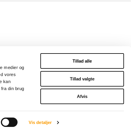
Tillad alle
ale medier og
ed vores
Tillad valgte
re kan
fra din brug
Afvis
Vis detaljer