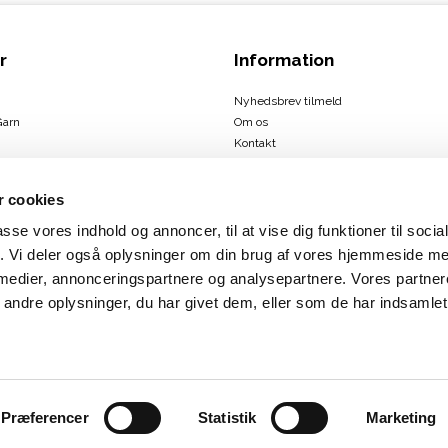
r
Information
Nyhedsbrev tilmeld
Garn
Om os
Kontakt
Handelsbetingelser
 cookies
passe vores indhold og annoncer, til at vise dig funktioner til soci
ign
fik. Vi deler også oplysninger om din brug af vores hjemmeside m
us
 medier, annonceringspartnere og analysepartnere. Vores partne
rbæk
ndre oplysninger, du har givet dem, eller som de har indsamlet 
Præferencer
Statistik
Marketing