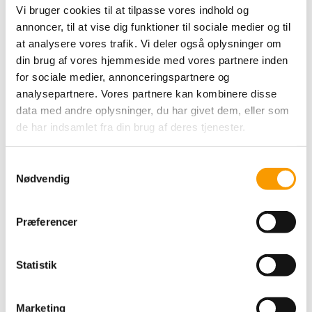
Vi bruger cookies til at tilpasse vores indhold og
25,00 DKK
annoncer, til at vise dig funktioner til sociale medier og til
at analysere vores trafik. Vi deler også oplysninger om
VIS PRODUKT
din brug af vores hjemmeside med vores partnere inden
for sociale medier, annonceringspartnere og
analysepartnere. Vores partnere kan kombinere disse
data med andre oplysninger, du har givet dem, eller som
de har indsamlet fra din brug af deres tjenester.
S
Nødvendig
a
m
t
Præferencer
y
k
ByPermin opskrift -
Raglanbluse med
k
Statistik
hulmønster nederst
e
v
Marketing