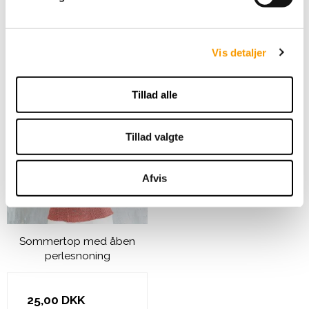
a
25,00 DKK
l
g
VIS PRODUKT
Vis detaljer
Tillad alle
Tillad valgte
Afvis
Sommertop med åben
perlesnoning
25,00 DKK