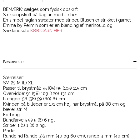
BEMÆRK: sælges som fysisk opskrift
Strikkeopskrift på Raglan med striber
En simpel raglan sweater med striber. Blusen er strikket i garnet
Emma by Permin som er en blanding af merinould og
Shetlandsuld.
KØB GARN HER
Beskrivelse
Størrelser:
SM (S) M (L) XL
Passer til brystmål: 75 (85) 95 (105) 115 cm
Overvidde: 91 (98) 109 (120) 131 cm
Længde: 56 (58) 59 (60) 61 cm
Kvinden på billeder er 171 cm høj, har brystmål på 88 cm og
bærer str. M
Forbrug:
Bundfarve 5 (5) 5 (6) 6 ngl
Striber 1 (1) 1 (2) 2 ngl
Pinde:
Rundpind Rundp 3½ mm (40 og 60 cm), rundp 3 mm (40 cm)