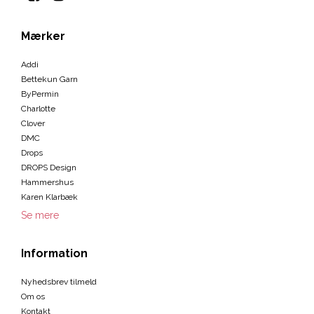
Mærker
Addi
Bettekun Garn
ByPermin
Charlotte
Clover
DMC
Drops
DROPS Design
Hammershus
Karen Klarbæk
Se mere
Information
Nyhedsbrev tilmeld
Om os
Kontakt