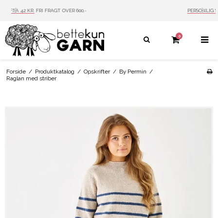
PERSONLIG SERVICE
MAIL: INFO@BETTEKUN.DK
0
Forside
/
Produktkatalog
/
Opskrifter
/
By Permin
/
Raglan med striber