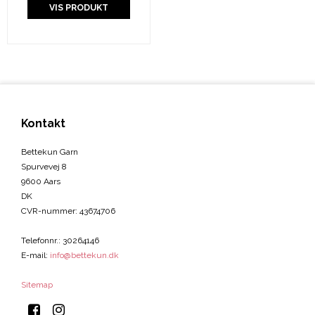
VIS PRODUKT
Kontakt
Bettekun Garn
Spurvevej 8
9600 Aars
DK
CVR-nummer
:
43674706
Telefonnr.
:
30264146
E-mail
:
info@bettekun.dk
Sitemap