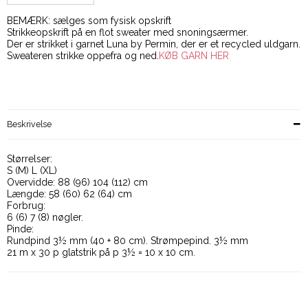
BEMÆRK: sælges som fysisk opskrift
Strikkeopskrift på en flot sweater med snoningsærmer.
Der er strikket i garnet Luna by Permin, der er et recycled uldgarn.
Sweateren strikke oppefra og ned.
KØB GARN HER
Beskrivelse
Størrelser:
S (M) L (XL)
Overvidde: 88 (96) 104 (112) cm
Længde: 58 (60) 62 (64) cm
Forbrug:
6 (6) 7 (8) nøgler.
Pinde:
Rundpind 3½ mm (40 + 80 cm). Strømpepind. 3½ mm
21 m x 30 p glatstrik på p 3½ = 10 x 10 cm.