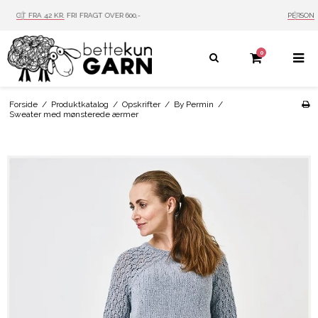
PERSONLIG SERVICE
MAIL: INFO@BETTEKUN.DK
0
Forside
/
Produktkatalog
/
Opskrifter
/
By Permin
/
Sweater med mønsterede ærmer