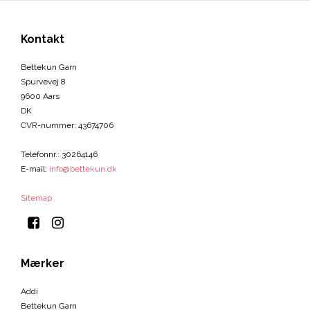
Kontakt
Bettekun Garn
Spurvevej 8
9600 Aars
DK
CVR-nummer
:
43674706
Telefonnr.
:
30264146
E-mail
:
info@bettekun.dk
Sitemap
Mærker
Addi
Bettekun Garn