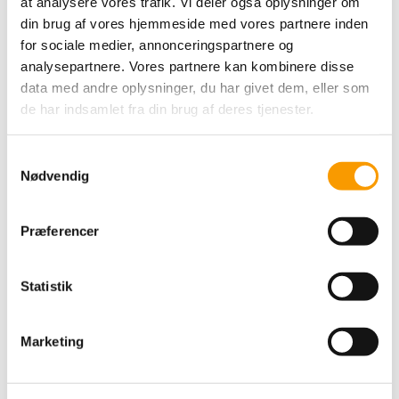
at analysere vores trafik. Vi deler også oplysninger om
din brug af vores hjemmeside med vores partnere inden
for sociale medier, annonceringspartnere og
analysepartnere. Vores partnere kan kombinere disse
data med andre oplysninger, du har givet dem, eller som
de har indsamlet fra din brug af deres tjenester.
S
Nødvendig
a
m
ByPermin opskrift -
t
Præferencer
Raglanbluse med
y
hulmønster nederst
k
k
Statistik
e
25,00 DKK
v
Marketing
VIS PRODUKT
a
l
g