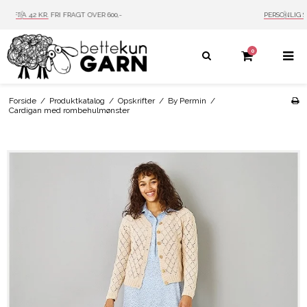
PERSONLIG SERVICE
MAIL: INFO@BETTEKUN.DK
0
Forside
/
Produktkatalog
/
Opskrifter
/
By Permin
/
Cardigan med rombehulmønster