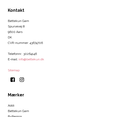
Kontakt
Bettekun Garn
Spurvevej 8
9600 Aars
DK
CVR-nummer
:
43674706
Telefonnr.
:
30264146
E-mail
:
info@bettekun.dk
Sitemap
Mærker
Addi
Bettekun Garn
ByPermin