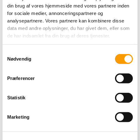
din brug af vores hjemmeside med vores partnere inden
for sociale medier, annonceringspartnere og
analysepartnere. Vores partnere kan kombinere disse
data med andre oplysninger, du har givet dem, eller som
de har indsamlet fra din brug af deres tjenester.
S
Nødvendig
a
m
ByPermin opskrift -
t
Raglanbluse med
Præferencer
y
hulmønster nederst
k
k
Statistik
25,00 DKK
e
v
VIS PRODUKT
Marketing
a
l
g