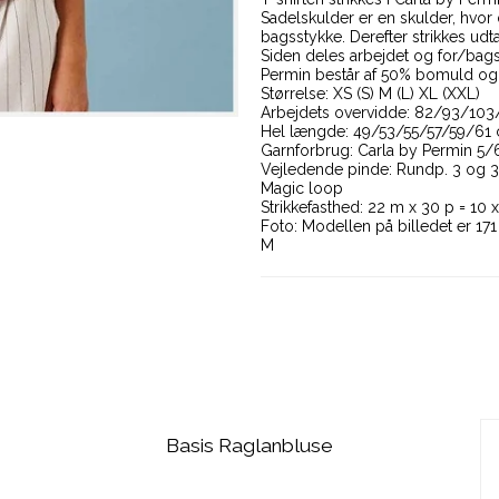
Sadelskulder er en skulder, hvor
bagsstykke. Derefter strikkes udt
Siden deles arbejdet og for/bags
Permin består af 50% bomuld og
Størrelse: XS (S) M (L) XL (XXL)
Arbejdets overvidde: 82/93/10
Hel længde: 49/53/55/57/59/61
Garnforbrug: Carla by Permin 5/
Vejledende pinde: Rundp. 3 og
Magic loop
Strikkefasthed: 22 m x 30 p = 10 x
Foto: Modellen på billedet er 17
M
Basis Raglanbluse