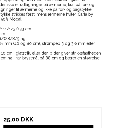
 der ikke er udtagninger på ærmerne, kun på for- og
agninger til ærmerne og ikke på for- og bagstykke.
tykke strikkes først, mens ærmerne hviler. Carla by
 50% Modal.
3/114/123/133 cm
 cm
6/7/8/8/9 ngl.
 3½ mm (40 og 80 cm), strømpep 3 og 3½ mm eller
 10 cm i glatstrik, eller den p der giver strikkefastheden
1 cm høj, har brystmål på 88 cm og bærer en størrelse
25,00 DKK