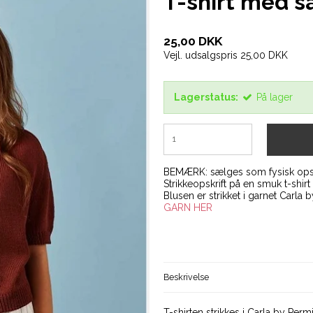
T-shirt med s
25,00 DKK
Vejl. udsalgspris 25,00 DKK
Lagerstatus:
På lager
BEMÆRK: sælges som fysisk opsk
Strikkeopskrift på en smuk t-shir
Blusen er strikket i garnet Carla
GARN HER
Beskrivelse
T-shirten strikkes i Carla by Per