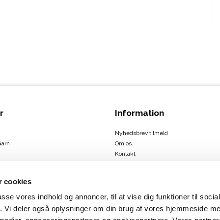
r
Information
Nyhedsbrev tilmeld
Garn
Om os
Kontakt
Handelsbetingelser
 cookies
passe vores indhold og annoncer, til at vise dig funktioner til soci
ign
fik. Vi deler også oplysninger om din brug af vores hjemmeside m
us