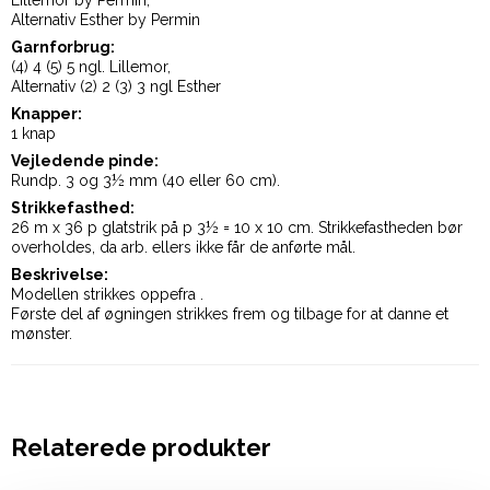
Lillemor by Permin,
Alternativ Esther by Permin
Garnforbrug:
(4) 4 (5) 5 ngl. Lillemor,
Alternativ (2) 2 (3) 3 ngl Esther
Knapper:
1 knap
Vejledende pinde:
Rundp. 3 og 3½ mm (40 eller 60 cm).
Strikkefasthed:
26 m x 36 p glatstrik på p 3½ = 10 x 10 cm. Strikkefastheden bør
overholdes, da arb. ellers ikke får de anførte mål.
Beskrivelse:
Modellen strikkes oppefra .
Første del af øgningen strikkes frem og tilbage for at danne et
mønster.
Relaterede produkter