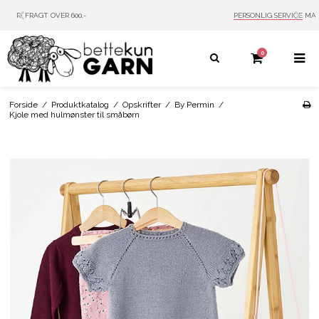
PERSONLIG SERVICE
MAIL: INFO@BETTEKUN.DK
0
Forside
/
Produktkatalog
/
Opskrifter
/
By Permin
/
Kjole med hulmønster til småbørn