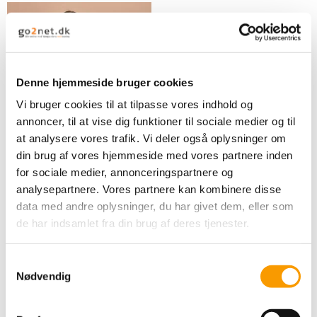
Denne hjemmeside bruger cookies
Vi bruger cookies til at tilpasse vores indhold og
annoncer, til at vise dig funktioner til sociale medier og til
at analysere vores trafik. Vi deler også oplysninger om
din brug af vores hjemmeside med vores partnere inden
Basis Raglanbluse
for sociale medier, annonceringspartnere og
analysepartnere. Vores partnere kan kombinere disse
data med andre oplysninger, du har givet dem, eller som
25,00 DKK
de har indsamlet fra din brug af deres tjenester.
VIS PRODUKT
S
Nødvendig
a
m
t