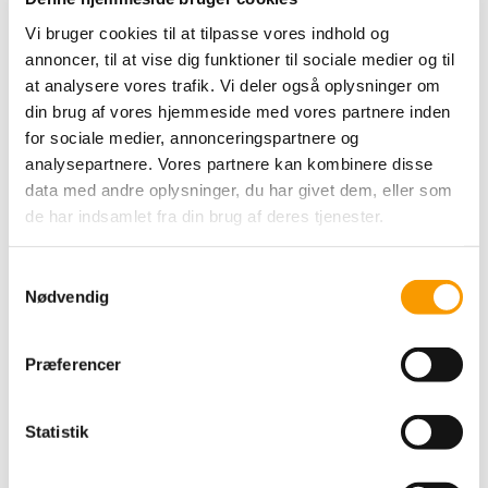
Vi bruger cookies til at tilpasse vores indhold og
annoncer, til at vise dig funktioner til sociale medier og til
at analysere vores trafik. Vi deler også oplysninger om
din brug af vores hjemmeside med vores partnere inden
By Permin Esther -
for sociale medier, annonceringspartnere og
Navy
analysepartnere. Vores partnere kan kombinere disse
data med andre oplysninger, du har givet dem, eller som
35,00 DKK
de har indsamlet fra din brug af deres tjenester.
VIS PRODUKT
S
Nødvendig
a
m
t
Præferencer
y
k
k
Statistik
e
v