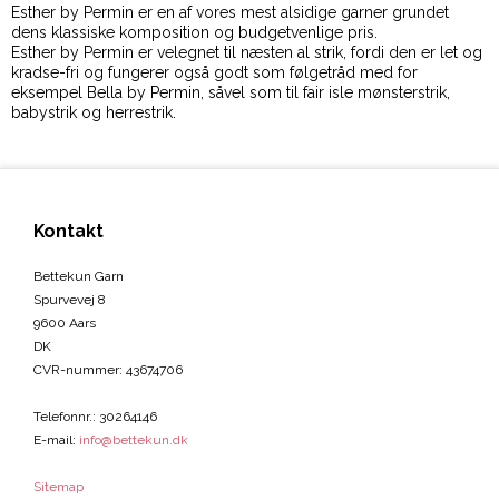
Esther by Permin er en af vores mest alsidige garner grundet
dens klassiske komposition og budgetvenlige pris.
Esther by Permin er velegnet til næsten al strik, fordi den er let og
kradse-fri og fungerer også godt som følgetråd med for
eksempel Bella by Permin, såvel som til fair isle mønsterstrik,
babystrik og herrestrik.
Kontakt
Bettekun Garn
Spurvevej 8
9600 Aars
DK
CVR-nummer
:
43674706
Telefonnr.
:
30264146
E-mail
:
info@bettekun.dk
Sitemap