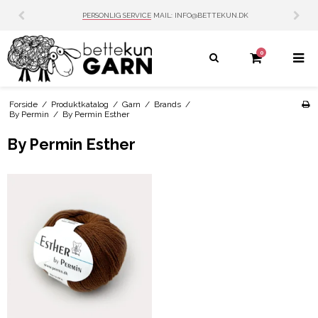
PERSONLIG SERVICE
MAIL: INFO@BETTEKUN.DK
0
Forside
/
Produktkatalog
/
Garn
/
Brands
/
By Permin
/
By Permin Esther
By Permin Esther