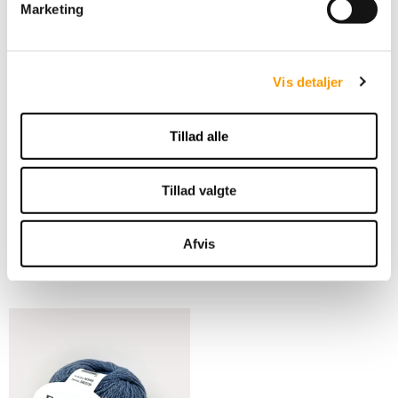
Marketing
a
l
g
Vis detaljer
By Permin Esther -
Sand
Tillad alle
35,00 DKK
Tillad valgte
VIS PRODUKT
Afvis