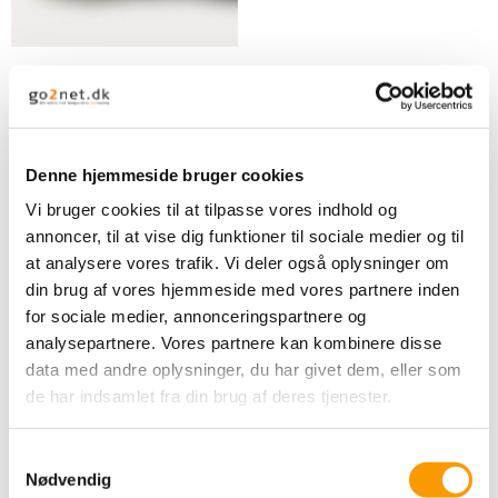
By Permin Dagmar -
Lysegrå
44,00 DKK
Denne hjemmeside bruger cookies
VIS PRODUKT
Vi bruger cookies til at tilpasse vores indhold og
annoncer, til at vise dig funktioner til sociale medier og til
at analysere vores trafik. Vi deler også oplysninger om
din brug af vores hjemmeside med vores partnere inden
for sociale medier, annonceringspartnere og
analysepartnere. Vores partnere kan kombinere disse
data med andre oplysninger, du har givet dem, eller som
de har indsamlet fra din brug af deres tjenester.
S
Nødvendig
a