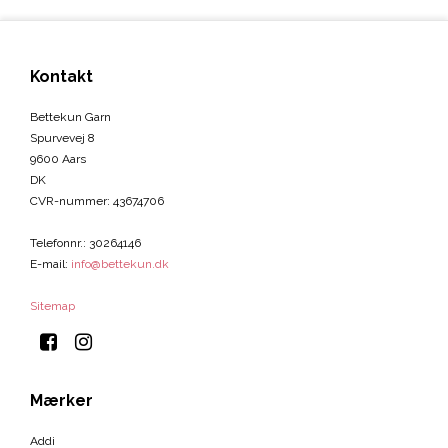
Kontakt
Bettekun Garn
Spurvevej 8
9600 Aars
DK
CVR-nummer
:
43674706
Telefonnr.
:
30264146
E-mail
:
info@bettekun.dk
Sitemap
Mærker
Addi