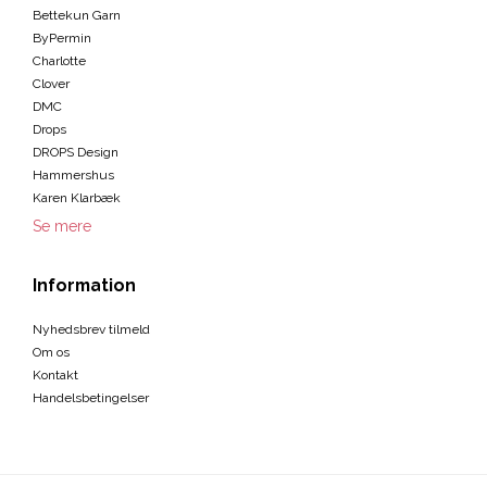
Bettekun Garn
ByPermin
Charlotte
Clover
DMC
Drops
DROPS Design
Hammershus
Karen Klarbæk
Se mere
Information
Nyhedsbrev tilmeld
Om os
Kontakt
Handelsbetingelser