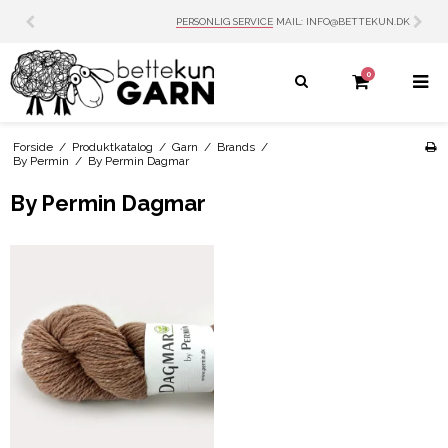
PERSONLIG SERVICE
MAIL: INFO@BETTEKUN.DK
0
Forside
/
Produktkatalog
/
Garn
/
Brands
/
By Permin
/
By Permin Dagmar
By Permin Dagmar