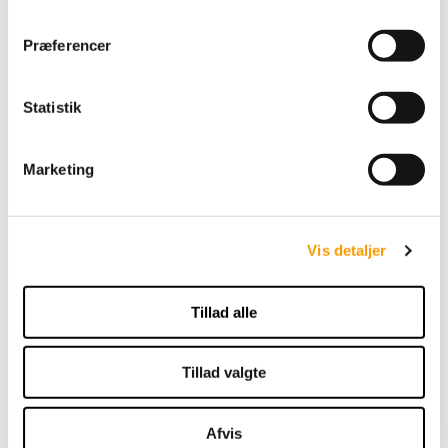
m
t
Præferencer
y
By Permin Dagmar -
k
Rosa
k
Statistik
e
v
44,00 DKK
Marketing
a
VIS PRODUKT
l
g
Vis detaljer
Tillad alle
Tillad valgte
Afvis