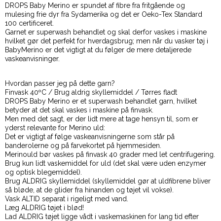
DROPS Baby Merino er spundet af fibre fra fritgående og
mulesing frie dyr fra Sydamerika og det er Oeko-Tex Standard
100 certificeret.
Garnet er superwash behandlet og skal derfor vaskes i maskine
hvilket gør det perfekt for hverdagsbrug; men når du vasker tøj i
BabyMerino er det vigtigt at du følger de mere detaljerede
vaskeanvisninger.
Hvordan passer jeg på dette garn?
Finvask 40ºC / Brug aldrig skyllemiddel / Tørres fladt
DROPS Baby Merino er et superwash behandlet garn, hvilket
betyder at det skal vaskes i maskine på finvask.
Men med det sagt, er der lidt mere at tage hensyn til, som er
yderst relevante for Merino uld:
Det er vigtigt af følge vaskeanvisningerne som står på
banderolerne og på farvekortet på hjemmesiden.
Merinould bør vaskes på finvask 40 grader med let centrifugering.
Brug kun lidt vaskemiddel for uld (det skal være uden enzymer
og optisk blegemiddel).
Brug ALDRIG skyllemiddel (skyllemiddel gør at uldfibrene bliver
så bløde, at de glider fra hinanden og tøjet vil vokse).
Vask ALTID separat i rigeligt med vand.
Læg ALDRIG tøjet i blød!
Lad ALDRIG tøjet ligge vådt i vaskemaskinen for lang tid efter