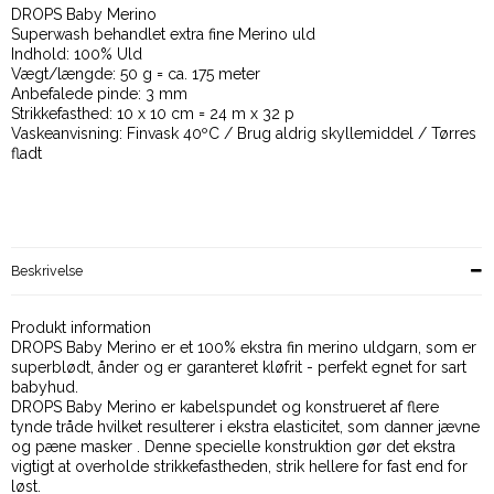
DROPS Baby Merino
Superwash behandlet extra fine Merino uld
Indhold: 100% Uld
Vægt/længde: 50 g = ca. 175 meter
Anbefalede pinde: 3 mm
Strikkefasthed: 10 x 10 cm = 24 m x 32 p
Vaskeanvisning: Finvask 40ºC / Brug aldrig skyllemiddel / Tørres
fladt
Beskrivelse
Produkt information
DROPS Baby Merino er et 100% ekstra fin merino uldgarn, som er
superblødt, ånder og er garanteret kløfrit - perfekt egnet for sart
babyhud.
DROPS Baby Merino er kabelspundet og konstrueret af flere
tynde tråde hvilket resulterer i ekstra elasticitet, som danner jævne
og pæne masker . Denne specielle konstruktion gør det ekstra
vigtigt at overholde strikkefastheden, strik hellere for fast end for
løst.