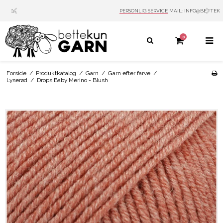
PERSONLIG SERVICE
MAIL: INFO@BETTEKUN.DK
0
Forside
/
Produktkatalog
/
Garn
/
Garn efter farve
/
Lyserød
/
Drops Baby Merino - Blush