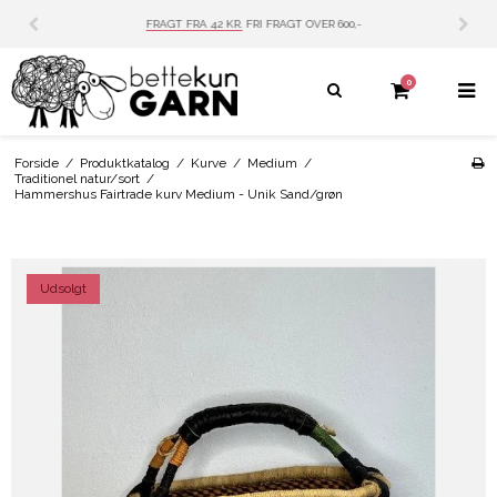
 FRAGT OVER 600,-
PERSONLIG SERVICE
MAIL: INF
0
Forside
/
Produktkatalog
/
Kurve
/
Medium
/
Traditionel natur/sort
/
Hammershus Fairtrade kurv Medium - Unik Sand/grøn
Udsolgt