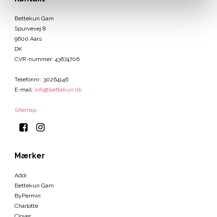
Bettekun Garn
Spurvevej 8
9600 Aars
DK
CVR-nummer
:
43674706
Telefonnr.
:
30264146
E-mail
:
info@bettekun.dk
Sitemap
Mærker
Addi
Bettekun Garn
ByPermin
Charlotte
Clover