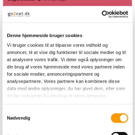
Unika Bolga kurve flettet af ghanesiske kvinder i et skønt mix af
farver og mønstre. Hankene har viklede læderhåndtag.
Kurvene er håndflettet af: Elefantgræs.
Kurvene er perfekte til garn og strikketøj, men passer også ind i
bolig indretningen til blade, aviser og meget andet.
Denne hjemmeside bruger cookies
For at beskytte kurvene og gøre dem lettere at transportere er de
pakket fladt. Det eneste du skal gøre er at fugte kurven, og
Vi bruger cookies til at tilpasse vores indhold og
derefter rette den ud.
annoncer, til at vise dig funktioner til sociale medier og til
at analysere vores trafik. Vi deler også oplysninger om
din brug af vores hjemmeside med vores partnere inden
for sociale medier, annonceringspartnere og
analysepartnere. Vores partnere kan kombinere disse
data med andre oplysninger, du har givet dem, eller som
Relaterede produkter
de har indsamlet fra din brug af deres tjenester.
S
Nødvendig
a
m
t