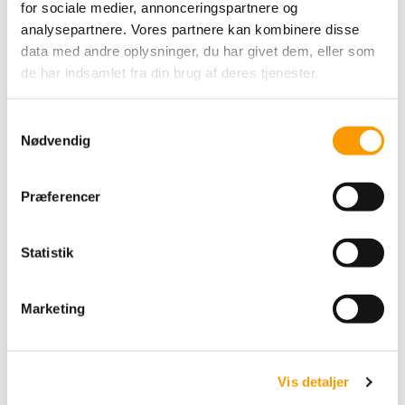
for sociale medier, annonceringspartnere og
analysepartnere. Vores partnere kan kombinere disse
data med andre oplysninger, du har givet dem, eller som
de har indsamlet fra din brug af deres tjenester.
S
Nødvendig
Sophie Shawl Kit
a
PetiteKnit
m
t
Præferencer
y
135,00 DKK
k
VIS PRODUKT
k
Statistik
e
v
Marketing
a
l
g
Vis detaljer