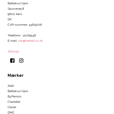
Bettekun Garn
Spurvevej 8
9600 Aars
DK
CVR-nummer
:
43674706
Telefonnr.
:
30264146
E-mail
:
info@bettekun.dk
Sitemap
Mærker
Addi
Bettekun Garn
ByPermin
Charlotte
Clover
DMC