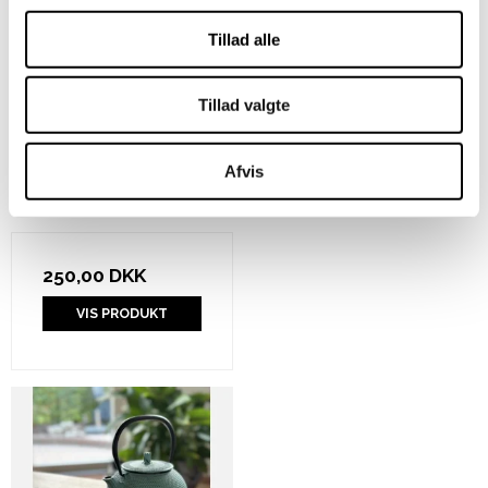
Tillad alle
Tillad valgte
Strikkekit t-shirt med
mønster på ærmer i
Afvis
Esther
ByPermin
250,00 DKK
VIS PRODUKT