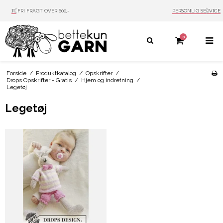
PERSONLIG SERVICE
MAIL: INFO@BETTEKUN.DK
0
Forside
/
Produktkatalog
/
Opskrifter
/
Drops Opskrifter - Gratis
/
Hjem og indretning
/
Legetøj
Legetøj