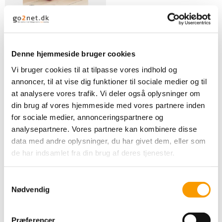
Drops - Cora
DROPS Design
Denne hjemmeside bruger cookies
Vi bruger cookies til at tilpasse vores indhold og
0,00 DKK
annoncer, til at vise dig funktioner til sociale medier og til
at analysere vores trafik. Vi deler også oplysninger om
VIS PRODUKT
din brug af vores hjemmeside med vores partnere inden
for sociale medier, annonceringspartnere og
analysepartnere. Vores partnere kan kombinere disse
data med andre oplysninger, du har givet dem, eller som
de har indsamlet fra din brug af deres tjenester.
S
Nødvendig
a
m
t
Præferencer