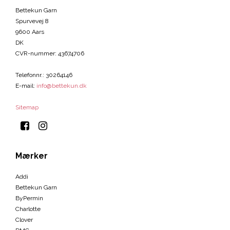
Bettekun Garn
Spurvevej 8
9600 Aars
DK
CVR-nummer
:
43674706
Telefonnr.
:
30264146
E-mail
:
info@bettekun.dk
Sitemap
Mærker
Addi
Bettekun Garn
ByPermin
Charlotte
Clover