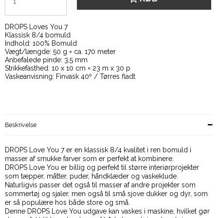
DROPS Loves You 7
Klassisk 8/4 bomuld
Indhold: 100% Bomuld
Vægt/længde: 50 g = ca. 170 meter
Anbefalede pinde: 3,5 mm
Strikkefasthed: 10 x 10 cm = 23 m x 30 p
Vaskeanvisning: Finvask 40º / Tørres fladt
Beskrivelse
DROPS Love You 7 er en klassisk 8/4 kvalitet i ren bomuld i
masser af smukke farver som er perfekt at kombinere.
DROPS Love You er billig og perfekt til større interiørprojekter
som tæpper, måtter, puder, håndklæder og vaskeklude.
Naturligvis passer det også til masser af andre projekter som
sommertøj og sjaler, men også til små sjove dukker og dyr, som
er så populære hos både store og små.
Denne DROPS Love You udgave kan vaskes i maskine, hvilket gør