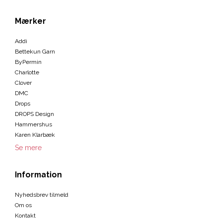
Mærker
Addi
Bettekun Garn
ByPermin
Charlotte
Clover
DMC
Drops
DROPS Design
Hammershus
Karen Klarbæk
Se mere
Information
Nyhedsbrev tilmeld
Om os
Kontakt