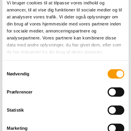
Vi bruger cookies til at tilpasse vores indhold og
49,00 DKK
annoncer, til at vise dig funktioner til sociale medier og til
VIS PRODUKT
at analysere vores trafik. Vi deler også oplysninger om
din brug af vores hjemmeside med vores partnere inden
for sociale medier, annonceringspartnere og
analysepartnere. Vores partnere kan kombinere disse
data med andre oplysninger, du har givet dem, eller som
de har indsamlet fra din brug af deres tjenester.
S
Nødvendig
a
m
t
Præferencer
y
By Permin Scarlet - Sart
k
Rosa
k
Statistik
e
v
49,00 DKK
Marketing
a