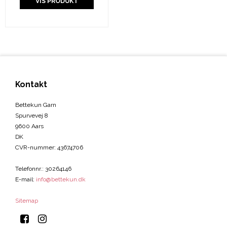
VIS PRODUKT
Kontakt
Bettekun Garn
Spurvevej 8
9600 Aars
DK
CVR-nummer
:
43674706
Telefonnr.
:
30264146
E-mail
:
info@bettekun.dk
Sitemap