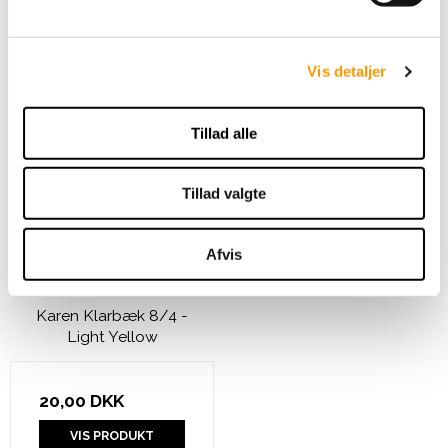
VIS PRODUKT
l
g
Vis detaljer
Tillad alle
Tillad valgte
Afvis
Karen Klarbæk 8/4 -
Light Yellow
20,00 DKK
VIS PRODUKT