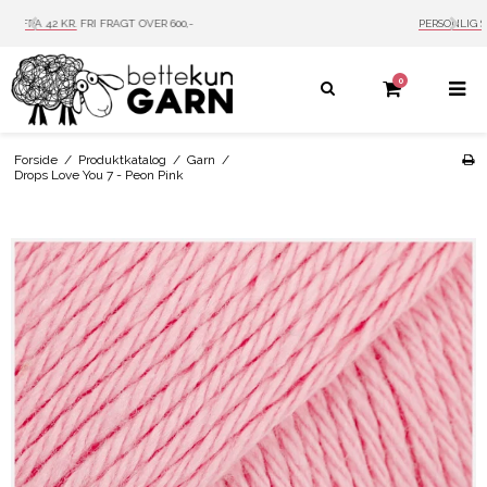
PERSONLIG SERVICE
MAIL: INFO@BETTEKUN.DK
0
Forside
/
Produktkatalog
/
Garn
/
Drops Love You 7 - Peon Pink