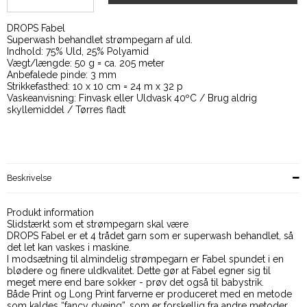
DROPS Fabel
Superwash behandlet strømpegarn af uld.
Indhold: 75% Uld, 25% Polyamid
Vægt/længde: 50 g = ca. 205 meter
Anbefalede pinde: 3 mm
Strikkefasthed: 10 x 10 cm = 24 m x 32 p
Vaskeanvisning: Finvask eller Uldvask 40ºC / Brug aldrig
skyllemiddel / Tørres fladt
Beskrivelse
Produkt information
Slidstærkt som et strømpegarn skal være
DROPS Fabel er et 4 trådet garn som er superwash behandlet, så
det let kan vaskes i maskine.
I modsætning til almindelig strømpegarn er Fabel spundet i en
blødere og finere uldkvalitet. Dette gør at Fabel egner sig til
meget mere end bare sokker - prøv det også til babystrik.
Både Print og Long Print farverne er produceret med en metode
som kaldes “fancy dyeing”, som er forskellig fra andre metoder