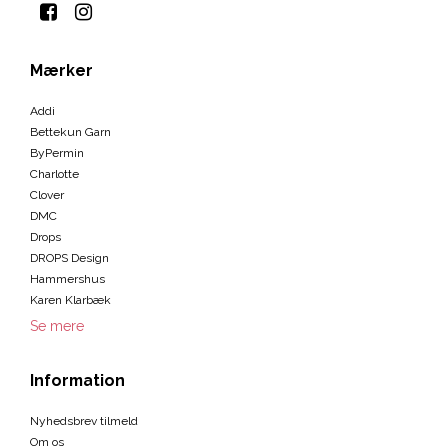
Mærker
Addi
Bettekun Garn
ByPermin
Charlotte
Clover
DMC
Drops
DROPS Design
Hammershus
Karen Klarbæk
Se mere
Information
Nyhedsbrev tilmeld
Om os