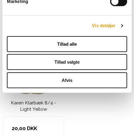
Marketing
49,00 DKK
a
l
VIS PRODUKT
g
Vis detaljer
Tillad alle
Tillad valgte
Afvis
Karen Klarbæk 8/4 -
Light Yellow
20,00 DKK