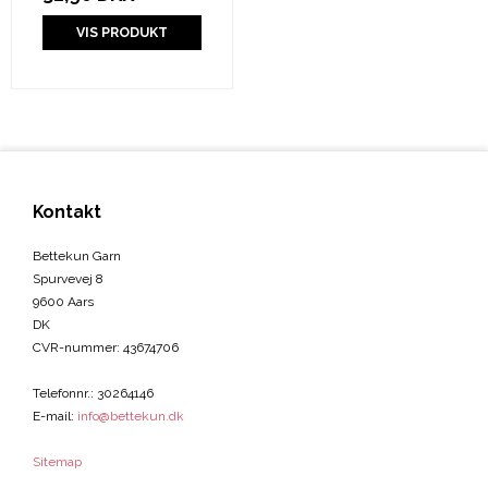
VIS PRODUKT
Kontakt
Bettekun Garn
Spurvevej 8
9600 Aars
DK
CVR-nummer
:
43674706
Telefonnr.
:
30264146
E-mail
:
info@bettekun.dk
Sitemap