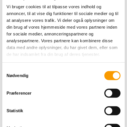
Vi bruger cookies til at tilpasse vores indhold og
49,00 DKK
annoncer, til at vise dig funktioner til sociale medier og til
at analysere vores trafik. Vi deler også oplysninger om
VIS PRODUKT
din brug af vores hjemmeside med vores partnere inden
for sociale medier, annonceringspartnere og
analysepartnere. Vores partnere kan kombinere disse
data med andre oplysninger, du har givet dem, eller som
de har indsamlet fra din brug af deres tjenester.
S
Nødvendig
a
m
t
Præferencer
y
k
By Permin Scarlet - Sart
k
Statistik
Rosa
e
v