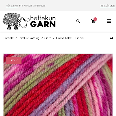
PERSONLIG SERVICE
MAIL: INFO@BETTEKUN.DK
0
Forside
/
Produktkatalog
/
Garn
/
Drops Fabel - Picnic
Tilbud