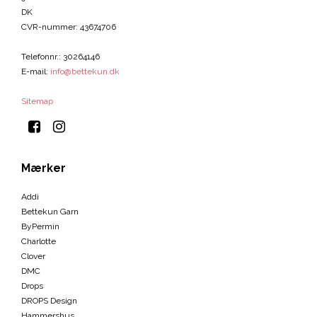
DK
CVR-nummer
:
43674706
Telefonnr.
:
30264146
E-mail
:
info@bettekun.dk
Sitemap
Mærker
Addi
Bettekun Garn
ByPermin
Charlotte
Clover
DMC
Drops
DROPS Design
Hammershus