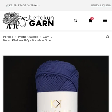
PERSONLIG SERVICE
MAIL: INFO@BETTEKUN.DK
0
Forside
/
Produktkatalog
/
Garn
/
Karen Klarbæk 8/4 - Porcelain Blue