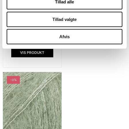
Tillad alle
Karen Klarbæk 8/4 -
Tillad valgte
Light Yellow
Afvis
20,00 DKK
VIS PRODUKT
-0%