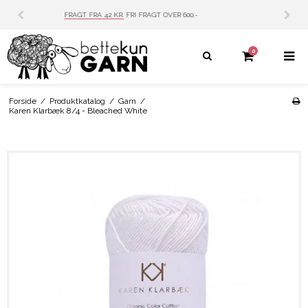
PERSONLIG SERVICE
MAIL: INFO@BETTEKUN.DK
0
Forside
/
Produktkatalog
/
Garn
/
Karen Klarbæk 8/4 - Bleached White