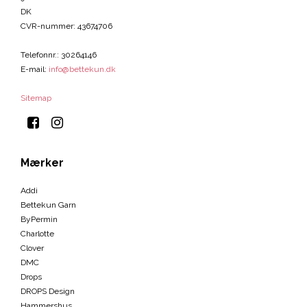
DK
CVR-nummer
:
43674706
Telefonnr.
:
30264146
E-mail
:
info@bettekun.dk
Sitemap
Mærker
Addi
Bettekun Garn
ByPermin
Charlotte
Clover
DMC
Drops
DROPS Design
Hammershus