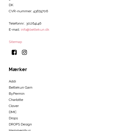
DK
CVR-nummer
:
43674706
Telefonnr.
:
30264146
E-mail
:
info@bettekun.dk
Sitemap
Mærker
Addi
Bettekun Garn
ByPermin
Charlotte
Clover
DMC
Drops
DROPS Design
Hammershus