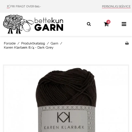
PERSONLIG SERVICE
MAIL: INFO@BETTEKUN.DK
0
Forside
/
Produktkatalog
/
Garn
/
Karen Klarbæk 8/4 - Dark Grey