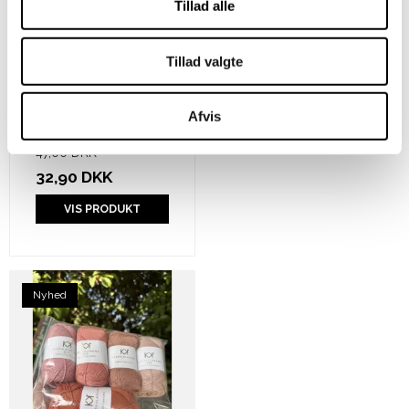
Tillad alle
DROPS Kid Silk - Sage
Tillad valgte
Green
DROPS Design
Afvis
47,00 DKK
32,90 DKK
VIS PRODUKT
Nyhed