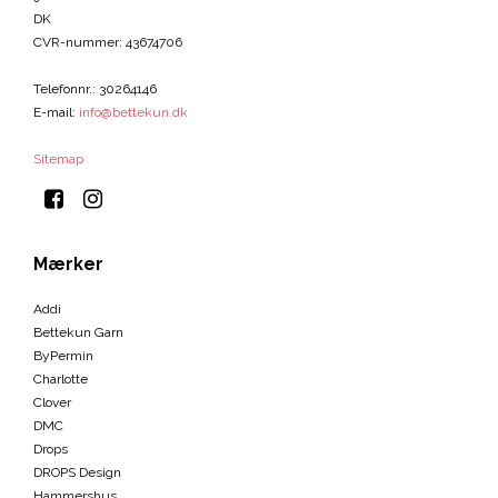
DK
CVR-nummer
:
43674706
Telefonnr.
:
30264146
E-mail
:
info@bettekun.dk
Sitemap
Mærker
Addi
Bettekun Garn
ByPermin
Charlotte
Clover
DMC
Drops
DROPS Design
Hammershus