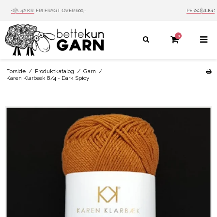
PERSONLIG SERVICE
MAIL: INFO@BETTEKUN.DK
0
Forside
/
Produktkatalog
/
Garn
/
Karen Klarbæk 8/4 - Dark Spicy