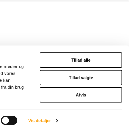
Tillad alle
ale medier og
ed vores
Tillad valgte
re kan
fra din brug
Afvis
Vis detaljer