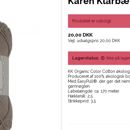
Karen Klarbæk
Produktet er udsolgt.
20,00 DKK
Vejl. udsalgspris 20,00 DKK
Lagerstatus:
Ikke på lage
KK Organic Color Cotton økolog
Produceret af 100% økologisk b
Med EasyPull®, der gør det nemt 
garnnøglen.
Løbelængde: ca. 170 meter.
Hæklenål: 2,5
Strikkepind: 3,5