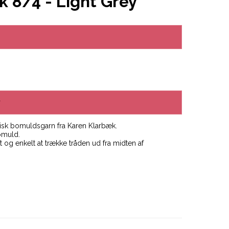
 8/4 - Light Grey
r
isk bomuldsgarn fra Karen Klarbæk.
omuld.
og enkelt at trække tråden ud fra midten af