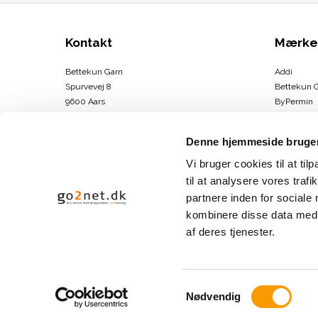
Kontakt
Mærke
Bettekun Garn
Addi
Spurvevej 8
Bettekun 
9600 Aars
ByPermin
DK
Charlotte
CVR-nummer
:
43674706
Clover
Denne hjemmeside bruger
DMC
Telefonnr.
:
30264146
Drops
Vi bruger cookies til at til
E-mail
:
info@bettekun.dk
DROPS Des
til at analysere vores tra
Hammersh
partnere inden for sociale
Sitemap
Karen Kla
kombinere disse data med a
Se mere
af deres tjenester.
S
Nødvendig
a