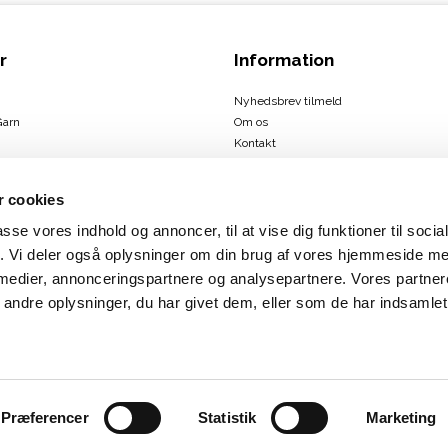
r
Information
Nyhedsbrev tilmeld
Garn
Om os
Kontakt
Handelsbetingelser
 cookies
passe vores indhold og annoncer, til at vise dig funktioner til soci
ign
fik. Vi deler også oplysninger om din brug af vores hjemmeside m
us
 medier, annonceringspartnere og analysepartnere. Vores partne
rbæk
ndre oplysninger, du har givet dem, eller som de har indsamlet 
Præferencer
Statistik
Marketing