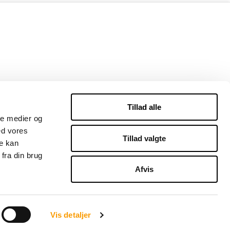
Tillad alle
ale medier og
ed vores
Tillad valgte
re kan
fra din brug
Afvis
Vis detaljer