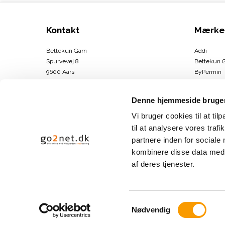
Kontakt
Mærke
Bettekun Garn
Addi
Spurvevej 8
Bettekun 
9600 Aars
ByPermin
DK
Charlotte
CVR-nummer
:
43674706
Clover
Denne hjemmeside bruger
DMC
Telefonnr.
:
30264146
Drops
Vi bruger cookies til at til
E-mail
:
info@bettekun.dk
DROPS Des
til at analysere vores tra
Hammersh
partnere inden for sociale
Sitemap
Karen Kla
kombinere disse data med a
Se mere
af deres tjenester.
S
Nødvendig
a