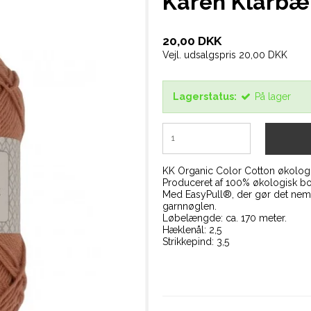
Karen Klarbæ
20,00 DKK
Vejl. udsalgspris 20,00 DKK
Lagerstatus:
På lager
KK Organic Color Cotton økolog
Produceret af 100% økologisk b
Med EasyPull®, der gør det nemt 
garnnøglen.
Løbelængde: ca. 170 meter.
Hæklenål: 2,5
Strikkepind: 3,5