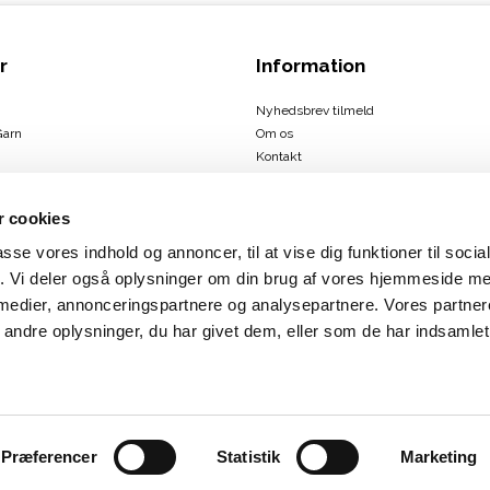
r
Information
Nyhedsbrev tilmeld
Garn
Om os
Kontakt
Handelsbetingelser
 cookies
passe vores indhold og annoncer, til at vise dig funktioner til soci
ign
fik. Vi deler også oplysninger om din brug af vores hjemmeside m
us
 medier, annonceringspartnere og analysepartnere. Vores partne
rbæk
ndre oplysninger, du har givet dem, eller som de har indsamlet 
Præferencer
Statistik
Marketing