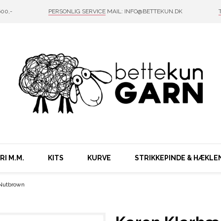
00,-
PERSONLIG SERVICE
MAIL: INFO@BETTEKUN.DK
I M.M.
KITS
KURVE
STRIKKEPINDE & HÆKLE
 Nutbrown