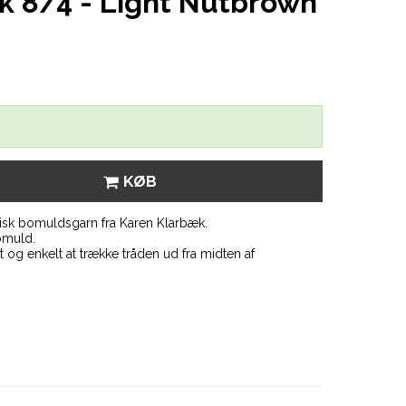
k 8/4 - Light Nutbrown
KØB
isk bomuldsgarn fra Karen Klarbæk.
omuld.
og enkelt at trække tråden ud fra midten af