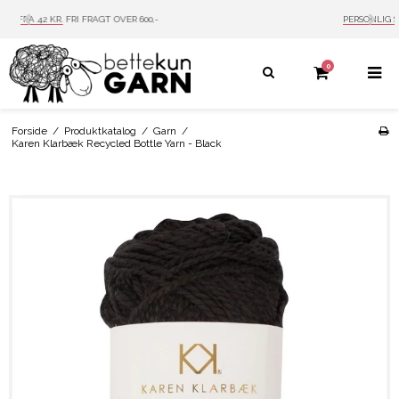
PERSONLIG SERVICE
MAIL: INFO@BETTEKUN.DK
0
Forside
/
Produktkatalog
/
Garn
/
Karen Klarbæk Recycled Bottle Yarn - Black