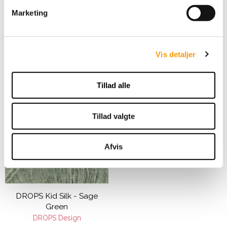
v
Marketing
a
49,00 DKK
l
g
VIS PRODUKT
Vis detaljer
Tillad alle
Tilbud
Tillad valgte
Afvis
DROPS Kid Silk - Sage
Green
DROPS Design