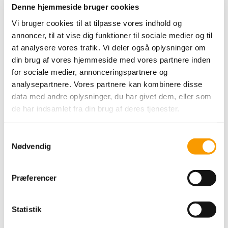
By Permin Scarlet -
Denne hjemmeside bruger cookies
Hvid
Vi bruger cookies til at tilpasse vores indhold og
annoncer, til at vise dig funktioner til sociale medier og til
49,00 DKK
at analysere vores trafik. Vi deler også oplysninger om
din brug af vores hjemmeside med vores partnere inden
VIS PRODUKT
for sociale medier, annonceringspartnere og
analysepartnere. Vores partnere kan kombinere disse
data med andre oplysninger, du har givet dem, eller som
de har indsamlet fra din brug af deres tjenester.
S
Nødvendig
a
m
t
Præferencer
y
k
k
Statistik
By Permin Scarlet - Sart
e
Rosa