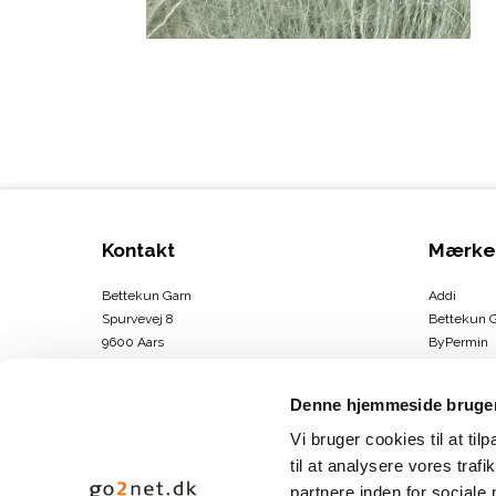
Kontakt
Mærke
Bettekun Garn
Addi
Spurvevej 8
Bettekun 
9600 Aars
ByPermin
DK
Charlotte
CVR-nummer
:
43674706
Clover
Denne hjemmeside bruger
DMC
Telefonnr.
:
30264146
Drops
Vi bruger cookies til at til
E-mail
:
info@bettekun.dk
DROPS Des
til at analysere vores tra
Hammersh
partnere inden for sociale