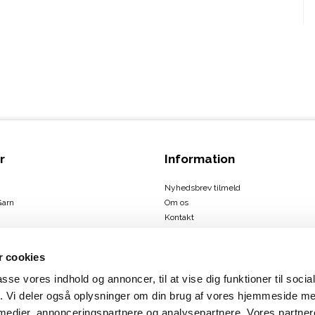
r
Information
Nyhedsbrev tilmeld
Garn
Om os
Kontakt
Handelsbetingelser
 cookies
passe vores indhold og annoncer, til at vise dig funktioner til soci
ign
fik. Vi deler også oplysninger om din brug af vores hjemmeside m
us
 medier, annonceringspartnere og analysepartnere. Vores partne