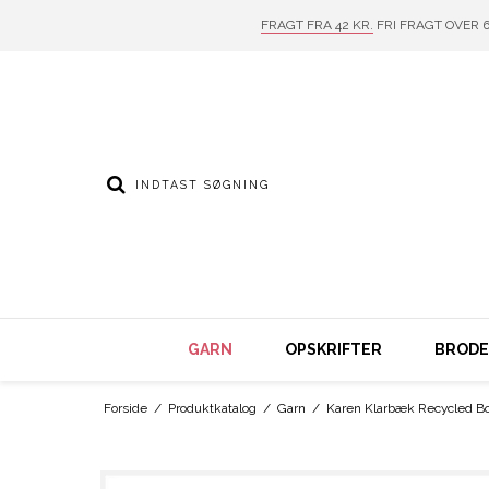
FRAGT FRA 42 KR.
FRI FRAGT OVER 6
GARN
OPSKRIFTER
BRODER
Forside
/
Produktkatalog
/
Garn
/
Karen Klarbæk Recycled Bot