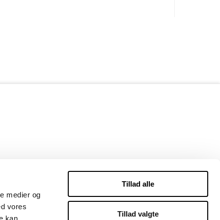
Tillad alle
ale medier og
ed vores
Tillad valgte
re kan