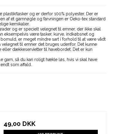
e plastikflasker og er derfor 100% polyester. Der er
lingen af ét garnnøgle og farvningen er Oeko-tex standard
lige kemikalier.
rader og er specielt velegnet til emner, der ikke skal
n eksempelvis være tasker, kurve, indkøbsnet og
bomuld, er meget mindre sart i forhold til at være vådt
 velegnet til emner det bruges udenfor. Det kunne
 eller dækkeservietter til havebordet. Det er kun
le garn, så du kan roligt hækle løs, hvis vi skal have
 endt som affald.
49,00 DKK