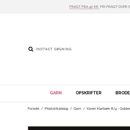
FRAGT FRA 42 KR.
FRI FRAGT OVER 6
GARN
OPSKRIFTER
BRODER
Forside
/
Produktkatalog
/
Garn
/
Karen Klarbæk 8/4 - Golde