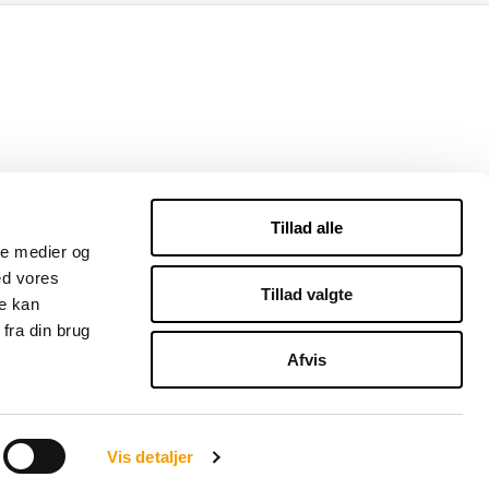
Tillad alle
ale medier og
ed vores
Tillad valgte
re kan
fra din brug
Afvis
Vis detaljer