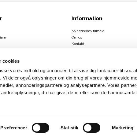
r
Information
Nyhedsbrev tilmeld
Garn
Om os
Kontakt
Handelsbetingelser
 cookies
passe vores indhold og annoncer, til at vise dig funktioner til soci
ign
fik. Vi deler også oplysninger om din brug af vores hjemmeside m
us
 medier, annonceringspartnere og analysepartnere. Vores partne
rbæk
ndre oplysninger, du har givet dem, eller som de har indsamlet 
Præferencer
Statistik
Marketing