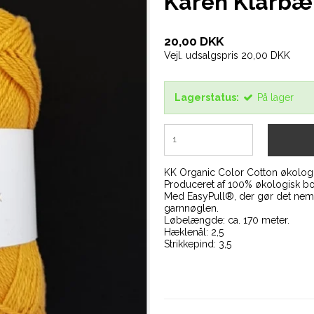
Karen Klarbæ
20,00 DKK
Vejl. udsalgspris 20,00 DKK
Lagerstatus:
På lager
KK Organic Color Cotton økolog
Produceret af 100% økologisk b
Med EasyPull®, der gør det nemt 
garnnøglen.
Løbelængde: ca. 170 meter.
Hæklenål: 2,5
Strikkepind: 3,5