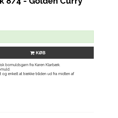
k 8/4 - Golden Curry
KØB
isk bomuldsgarn fra Karen Klarbæk.
omuld.
og enkelt at trække tråden ud fra midten af