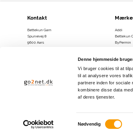
Kontakt
Mærke
Bettekun Garn
Addi
Spurvevej 8
Bettekun 
9600 Aars
ByPermin
DK
Charlotte
CVR-nummer
:
43674706
Clover
Denne hjemmeside bruger
DMC
Telefonnr.
:
30264146
Drops
Vi bruger cookies til at til
E-mail
:
info@bettekun.dk
DROPS Des
til at analysere vores tra
Hammersh
partnere inden for sociale
Sitemap
Karen Kla
kombinere disse data med a
Se mere
af deres tjenester.
S
Nødvendig
a