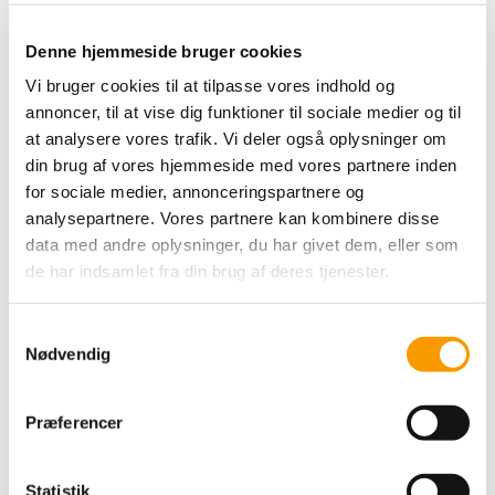
Denne hjemmeside bruger cookies
By Permin Scarlet -
Vi bruger cookies til at tilpasse vores indhold og
Hvid
annoncer, til at vise dig funktioner til sociale medier og til
at analysere vores trafik. Vi deler også oplysninger om
din brug af vores hjemmeside med vores partnere inden
49,00 DKK
for sociale medier, annonceringspartnere og
VIS PRODUKT
analysepartnere. Vores partnere kan kombinere disse
data med andre oplysninger, du har givet dem, eller som
de har indsamlet fra din brug af deres tjenester.
S
Nødvendig
a
m
t
Præferencer
y
k
k
Statistik