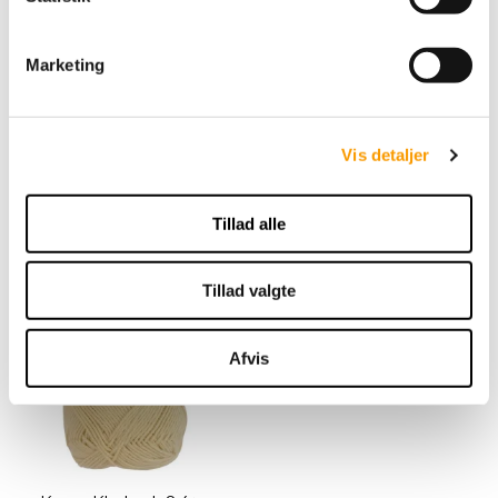
e
By Permin Scarlet - Sart
v
Rosa
Marketing
a
l
g
49,00 DKK
Vis detaljer
VIS PRODUKT
Tillad alle
Tillad valgte
Afvis