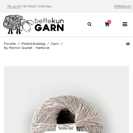
PERSONLIG SERVICE
MAIL: INFO@BETTEKUN.DK
0
Forside
/
Produktkatalog
/
Garn
/
By Permin Scarlet - Hørfarve