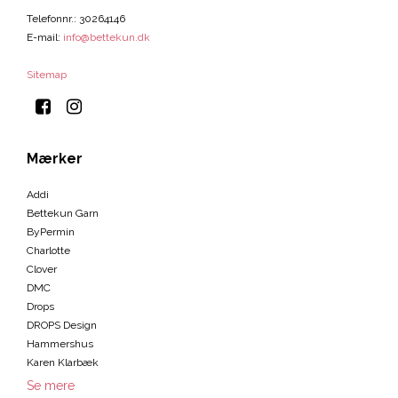
Telefonnr.
:
30264146
E-mail
:
info@bettekun.dk
Sitemap
Mærker
Addi
Bettekun Garn
ByPermin
Charlotte
Clover
DMC
Drops
DROPS Design
Hammershus
Karen Klarbæk
Se mere