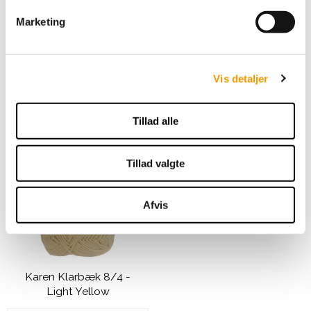
Rosa
v
Marketing
a
l
49,00 DKK
g
VIS PRODUKT
Vis detaljer
Tillad alle
Tillad valgte
Afvis
Karen Klarbæk 8/4 -
Light Yellow