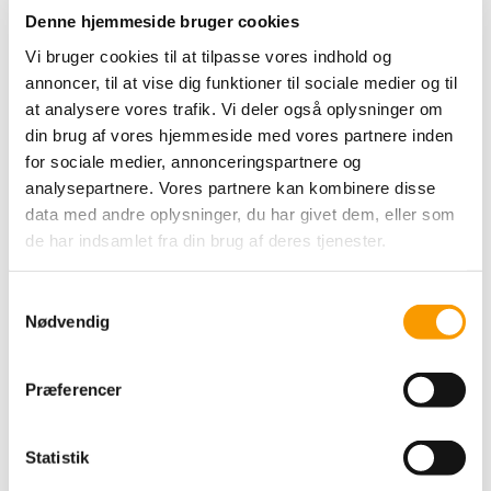
By Permin Scarlet -
Denne hjemmeside bruger cookies
Hvid
Vi bruger cookies til at tilpasse vores indhold og
annoncer, til at vise dig funktioner til sociale medier og til
49,00 DKK
at analysere vores trafik. Vi deler også oplysninger om
din brug af vores hjemmeside med vores partnere inden
VIS PRODUKT
for sociale medier, annonceringspartnere og
analysepartnere. Vores partnere kan kombinere disse
data med andre oplysninger, du har givet dem, eller som
de har indsamlet fra din brug af deres tjenester.
S
Nødvendig
a
m
t
Præferencer
y
k
k
Statistik
By Permin Scarlet - Sart
e