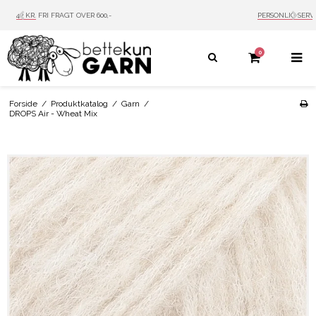
PERSONLIG SERVICE
MAIL: INFO@BETTEKUN.DK
0
Forside
/
Produktkatalog
/
Garn
/
DROPS Air - Wheat Mix