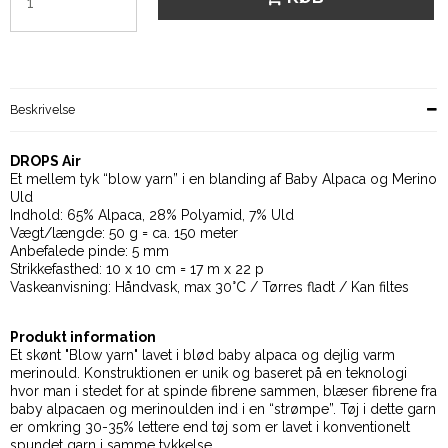
Beskrivelse
DROPS Air
Et mellem tyk “blow yarn” i en blanding af Baby Alpaca og Merino
Uld
Indhold: 65% Alpaca, 28% Polyamid, 7% Uld
Vægt/længde: 50 g = ca. 150 meter
Anbefalede pinde: 5 mm
Strikkefasthed: 10 x 10 cm = 17 m x 22 p
Vaskeanvisning: Håndvask, max 30°C / Tørres fladt / Kan filtes
Produkt information
Et skønt "Blow yarn" lavet i blød baby alpaca og dejlig varm
merinould. Konstruktionen er unik og baseret på en teknologi
hvor man i stedet for at spinde fibrene sammen, blæser fibrene fra
baby alpacaen og merinoulden ind i en “strømpe”. Tøj i dette garn
er omkring 30-35% lettere end tøj som er lavet i konventionelt
spundet garn i samme tykkelse.