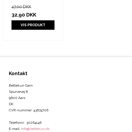
47,00 DKK
32,90 DKK
VIS PRODUKT
Kontakt
Bettekun Garn
Spurvevej 8
9600 Aars
DK
CVR-nummer
:
43674706
Telefonnr.
:
30264146
E-mail
:
info@bettekun.dk